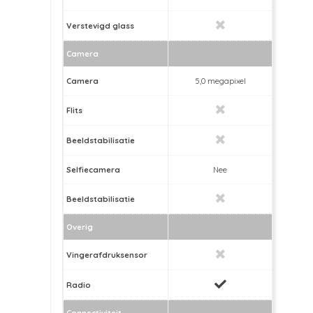
Verstevigd glass
Camera
Camera
5,0 megapixel
Flits
Beeldstabilisatie
Selfiecamera
Nee
Beeldstabilisatie
Overig
Vingerafdruksensor
Radio
Connectiviteit