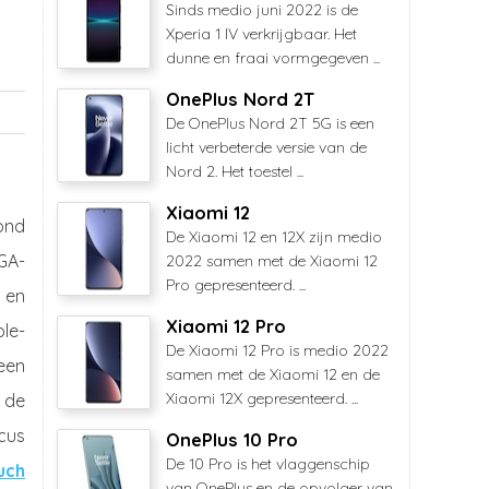
Sinds medio juni 2022 is de
Xperia 1 IV verkrijgbaar. Het
dunne en fraai vormgegeven ...
OnePlus Nord 2T
De OnePlus Nord 2T 5G is een
licht verbeterde versie van de
Nord 2. Het toestel ...
Xiaomi 12
ond
De Xiaomi 12 en 12X zijn medio
GA-
2022 samen met de Xiaomi 12
Pro gepresenteerd. ...
 en
Xiaomi 12 Pro
le-
De Xiaomi 12 Pro is medio 2022
een
samen met de Xiaomi 12 en de
Xiaomi 12X gepresenteerd. ...
 de
ocus
OnePlus 10 Pro
De 10 Pro is het vlaggenschip
uch
van OnePlus en de opvolger van