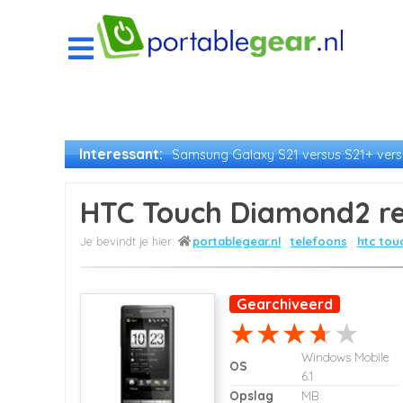
Interessant:
Samsung Galaxy S21 versus S21+ versu
HTC Touch Diamond2 r
portablegear.nl
telefoons
htc tou
Gearchiveerd
Windows Mobile
OS
6.1
Opslag
MB