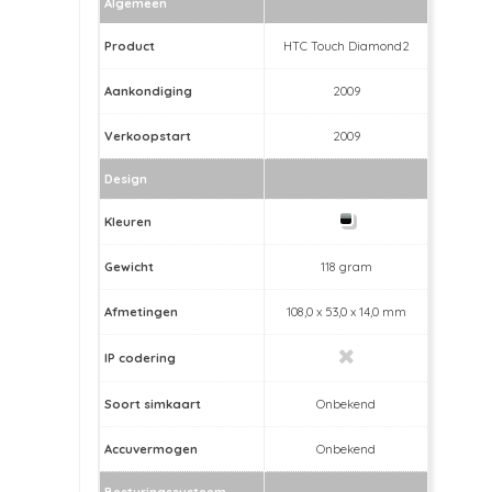
Algemeen
Product
HTC Touch Diamond2
Aankondiging
2009
Verkoopstart
2009
Design
Kleuren
Gewicht
118 gram
Afmetingen
108,0 x 53,0 x 14,0 mm
IP codering
Soort simkaart
Onbekend
Accuvermogen
Onbekend
Besturingssysteem