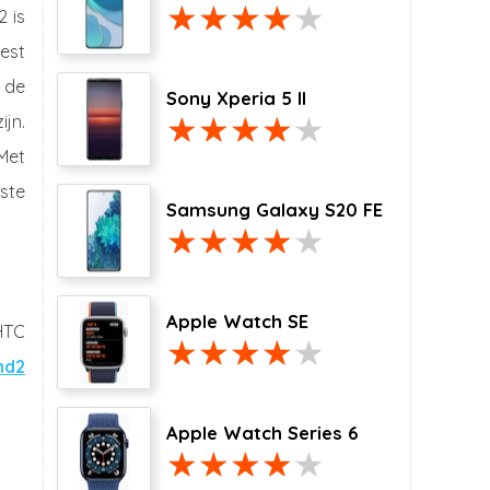
 is
est
 de
Sony Xperia 5 II
ijn.
Met
kste
Samsung Galaxy S20 FE
Apple Watch SE
HTC
nd2
Apple Watch Series 6