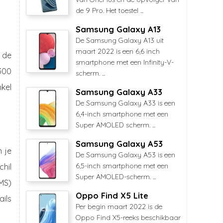
de 9 Pro. Het toestel ...
Samsung Galaxy A13
De Samsung Galaxy A13 uit
maart 2022 is een 6,6 inch
 de
smartphone met een Infinity-V-
300
scherm. ...
kel
Samsung Galaxy A33
De Samsung Galaxy A33 is een
6,4-inch smartphone met een
Super AMOLED scherm. ...
Samsung Galaxy A53
 je
De Samsung Galaxy A53 is een
6,5-inch smartphone met een
chil
Super AMOLED-scherm. ...
MS)
Oppo Find X5 Lite
ils
Per begin maart 2022 is de
Oppo Find X5-reeks beschikbaar