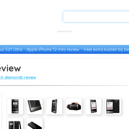
s S21 Ultra
Apple iPhone 12 mini review
Veel extra kosten bij be
eview
ch diamond2 review