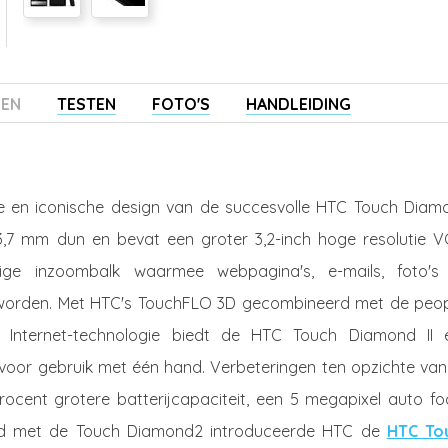
ZEN
TESTEN
FOTO'S
HANDLEIDING
 en iconische design van de succesvolle HTC Touch Diam
 13,7 mm dun en bevat een groter 3,2-inch hoge resolutie V
ge inzoombalk waarmee webpagina's, e-mails, foto's
 worden. Met HTC's TouchFLO 3D gecombineerd met de peop
 Internet-technologie biedt de HTC Touch Diamond II 
voor gebruik met één hand. Verbeteringen ten opzichte van
procent grotere batterijcapaciteit, een 5 megapixel auto f
tijd met de Touch Diamond2 introduceerde HTC de
HTC To