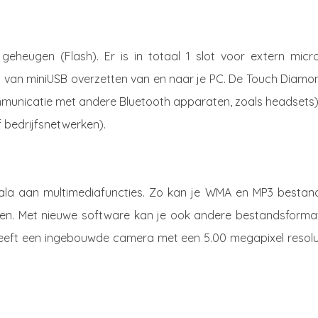
heugen (Flash). Er is in totaal 1 slot voor extern micr
 van miniUSB overzetten van en naar je PC. De Touch Diamo
mmunicatie met andere Bluetooth apparaten, zoals headsets)
 bedrijfsnetwerken).
ala aan multimediafuncties. Zo kan je WMA en MP3 bestan
jken. Met nieuwe software kan je ook andere bestandsforma
heeft een ingebouwde camera met een 5.00 megapixel resolut