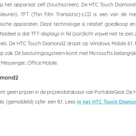
op het apparaat zelf (touchscreen). De HTC Touch Diamond2
kleuren). TFT (Thin Film Transistor)-LCD is een van de me
ische apparaten. Deze technologie is relatief goedkoop en
adeel is dat TFT-displays in fel (zon)licht vrijwel niet te zien z
ixels. De HTC Touch Diamond2 draait op Windows Mobile 6.1. 
p zak. Dit besturingssysteem komt met Microsofts belangrij
 Messenger, Office Mobile.
iamond2
 geen prijzen in de prijzendatabase van PortableGear. De 
 (gemiddeld) cijfer een 8,1. Lees
in het HTC Touch Diamo