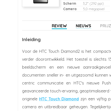
Scherm
3,2" (292 ppi)
Camera
5,0 megapixel
REVIEW
NIEUWS
PRIJ
Inleiding
Voor de HTC Touch Diamond2 is het compacte
verder doorontwikkeld. Het toestel is slechts
beeldscherm en een nieuwe aanraakgevoeli
documenten sneller in- en uitgezoomd kunnen
centric communicatie en HTC's nieuwe Push
geavanceerde touch-ervaring, geoptimaliseerd 
originele
HTC Touch Diamond
zijn een vijftig 
camera en uitbreidbaar geheugen. Tegelijker