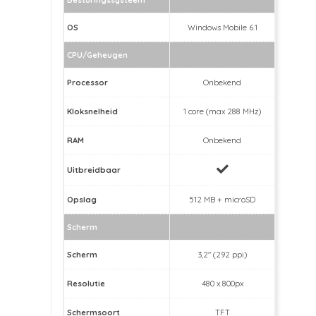
OS
Windows Mobile 6.1
CPU/Geheugen
Processor
Onbekend
Kloksnelheid
1 core (max 288 MHz)
RAM
Onbekend
Uitbreidbaar
Opslag
512 MB + microSD
Scherm
Scherm
3,2" (292 ppi)
Resolutie
480 x 800px
Schermsoort
TFT