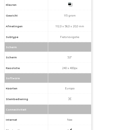
Kleuren
Gewicht
115 gram
Afmetingen
112,0 x 58,0 x 20,0 mm
Subtype
Fietsnavigatie
Scherm
Scherm
3,0"
Resolutie
240 x 400px
Software
Kaarten
Europa
Stembediening
Connectiviteit
Internet
Nee