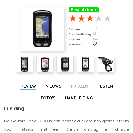
Beschikbaar
Scherm
3,0"
Stembediening
Internet
Nee
Bluetooth
REVIEW
NIEUWS
PRIJZEN
TESTEN
FOTO'S
HANDLEIDING
Inleiding
De Garmin Edge 1000 is een gespecialiseerd navigatiesysteem
voor fietsers met een 3-inch display en directe