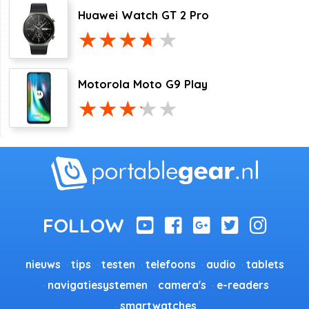
Huawei Watch GT 2 Pro
Motorola Moto G9 Play
nieuws
tips
testen
telefoons
audio
tablets
navigatiesystemen
camera's
e-readers
smartwatches