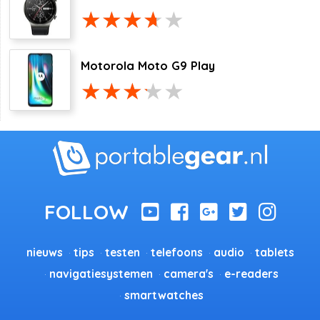
Motorola Moto G9 Play
nieuws
tips
testen
telefoons
audio
tablets
navigatiesystemen
camera's
e-readers
smartwatches