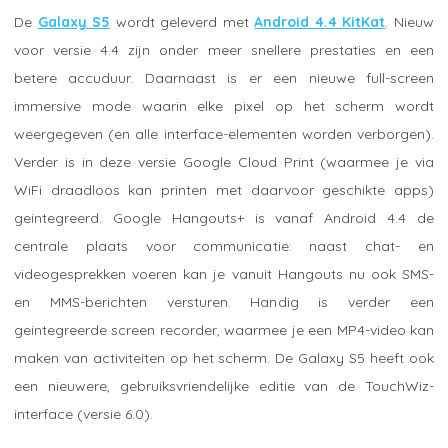
De
Galaxy S5
wordt geleverd met
Android 4.4 KitKat
. Nieuw
voor versie 4.4 zijn onder meer snellere prestaties en een
betere accuduur. Daarnaast is er een nieuwe full-screen
immersive mode waarin elke pixel op het scherm wordt
weergegeven (en alle interface-elementen worden verborgen).
Verder is in deze versie Google Cloud Print (waarmee je via
WiFi draadloos kan printen met daarvoor geschikte apps)
geintegreerd. Google Hangouts+ is vanaf Android 4.4 de
centrale plaats voor communicatie: naast chat- en
videogesprekken voeren kan je vanuit Hangouts nu ook SMS-
en MMS-berichten versturen. Handig is verder een
geintegreerde screen recorder, waarmee je een MP4-video kan
maken van activiteiten op het scherm. De Galaxy S5 heeft ook
een nieuwere, gebruiksvriendelijke editie van de TouchWiz-
interface (versie 6.0).