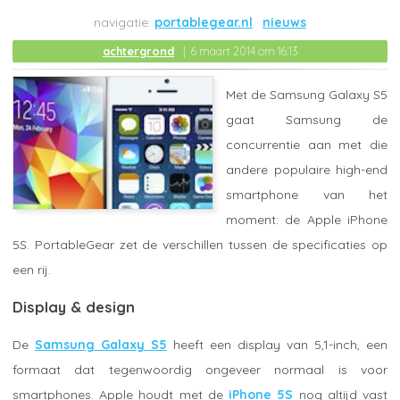
portablegear.nl
nieuws
achtergrond
6 maart 2014 om 16:13
Met de Samsung Galaxy S5
gaat Samsung de
concurrentie aan met die
andere populaire high-end
smartphone van het
moment: de Apple iPhone
5S. PortableGear zet de verschillen tussen de specificaties op
een rij.
Display & design
De
Samsung Galaxy S5
heeft een display van 5,1-inch, een
formaat dat tegenwoordig ongeveer normaal is voor
smartphones. Apple houdt met de
iPhone 5S
nog altijd vast