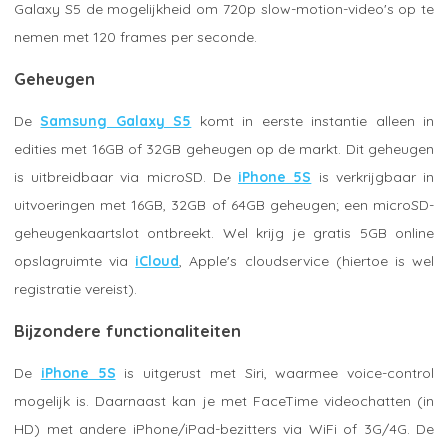
Galaxy S5 de mogelijkheid om 720p slow-motion-video's op te
nemen met 120 frames per seconde.
Geheugen
De
Samsung Galaxy S5
komt in eerste instantie alleen in
edities met 16GB of 32GB geheugen op de markt. Dit geheugen
is uitbreidbaar via microSD. De
iPhone 5S
is verkrijgbaar in
uitvoeringen met 16GB, 32GB of 64GB geheugen; een microSD-
geheugenkaartslot ontbreekt. Wel krijg je gratis 5GB online
opslagruimte via
iCloud
, Apple's cloudservice (hiertoe is wel
registratie vereist).
Bijzondere functionaliteiten
De
iPhone 5S
is uitgerust met Siri, waarmee voice-control
mogelijk is. Daarnaast kan je met FaceTime videochatten (in
HD) met andere iPhone/iPad-bezitters via WiFi of 3G/4G. De