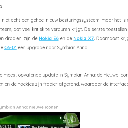
a
 niet echt een geheel nieuw besturingssysteem, maar het is 
eem, dat veel kritiek te verduren krijgt. De eerste toestellen
n draaien, zijn de
Nokia E6
en de
Nokia X7
. Daarnaast kri
de
C6-01
een upgrade naar Symbian Anna.
de meest opvallende update in Symbian Anna: de nieuwe icon
 en de hoekjes zijn fraaier afgerond, waardoor de interfac
ymbian Anna: nieuwe iconen