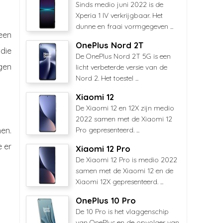
Sinds medio juni 2022 is de
Xperia 1 IV verkrijgbaar. Het
dunne en fraai vormgegeven ...
een
OnePlus Nord 2T
 die
De OnePlus Nord 2T 5G is een
jgen
licht verbeterde versie van de
Nord 2. Het toestel ...
Xiaomi 12
De Xiaomi 12 en 12X zijn medio
2022 samen met de Xiaomi 12
en.
Pro gepresenteerd. ...
e er
Xiaomi 12 Pro
De Xiaomi 12 Pro is medio 2022
samen met de Xiaomi 12 en de
Xiaomi 12X gepresenteerd. ...
OnePlus 10 Pro
De 10 Pro is het vlaggenschip
van OnePlus en de opvolger van