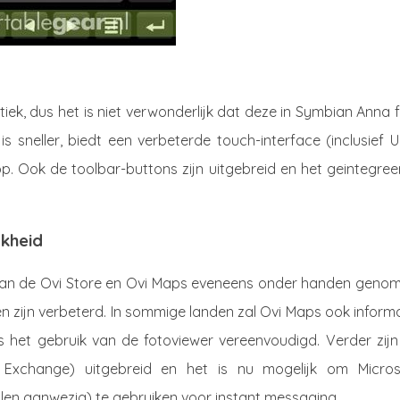
iek, dus het is niet verwonderlijk dat deze in Symbian Anna f
 sneller, biedt een verbeterde touch-interface (inclusief U
op. Ook de toolbar-buttons zijn uitgebreid en het geintegre
jkheid
d van de Ovi Store en Ovi Maps eveneens onder handen genom
n zijn verbeterd. In sommige landen zal Ovi Maps ook inform
 het gebruik van de fotoviewer vereenvoudigd. Verder zijn
t Exchange) uitgebreid en het is nu mogelijk om Micros
llen aanwezig) te gebruiken voor instant messaging.