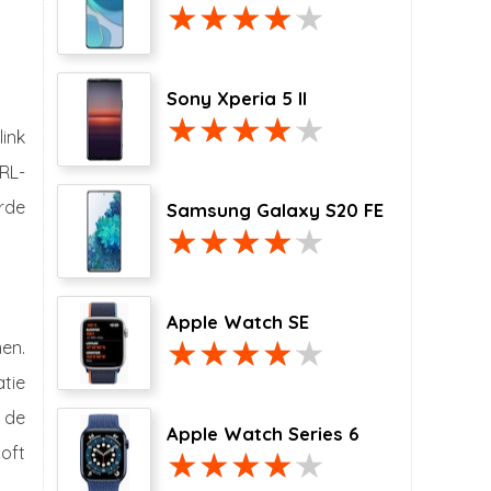
Sony Xperia 5 II
link
RL-
erde
Samsung Galaxy S20 FE
Apple Watch SE
en.
atie
 de
Apple Watch Series 6
oft