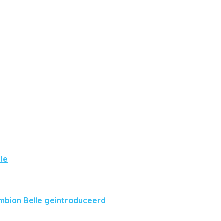
le
mbian Belle geintroduceerd