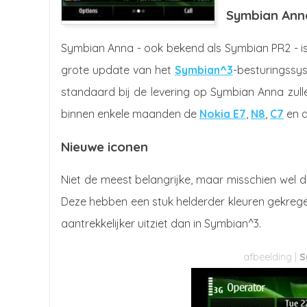
Symbian Ann
Symbian Anna - ook bekend als Symbian PR2 - is
grote update van het
Symbian^3
-besturingssyst
standaard bij de levering op Symbian Anna zulle
binnen enkele maanden de
Nokia E7
,
N8
,
C7
en 
Nieuwe iconen
Niet de meest belangrijke, maar misschien wel 
Deze hebben een stuk helderder kleuren gekregen
aantrekkelijker uitziet dan in Symbian^3.
S