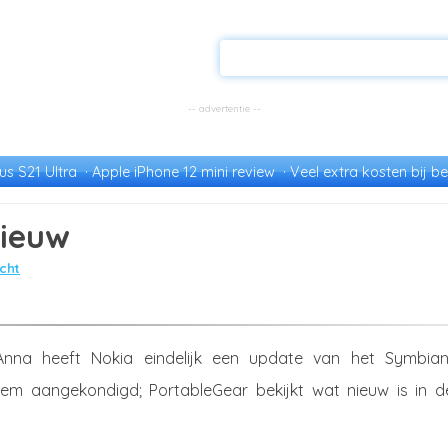
s S21 Ultra
Apple iPhone 12 mini review
Veel extra kosten bij be
nieuw
cht
nna heeft Nokia eindelijk een update van het Symbian
eem aangekondigd; PortableGear bekijkt wat nieuw is in d