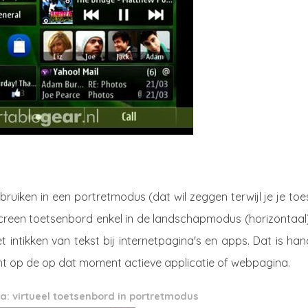
ebruiken in een portretmodus (dat wil zeggen terwijl je je toe
screen toetsenbord enkel in de landschapmodus (horizontaal)
t intikken van tekst bij internetpagina's en apps. Dat is han
ht op de op dat moment actieve applicatie of webpagina.
: virtueel toetsenbord in portretmodus