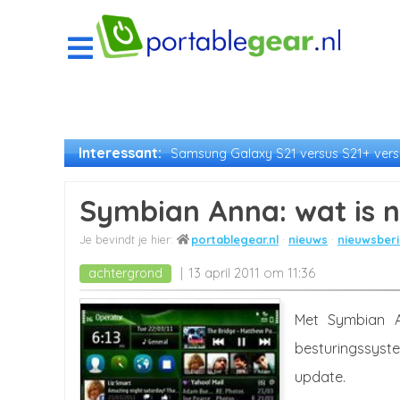
Interessant:
Samsung Galaxy S21 versus S21+ versu
Symbian Anna: wat is 
portablegear.nl
nieuws
nieuwsberi
achtergrond
13 april 2011 om 11:36
Met Symbian A
besturingssyst
update.