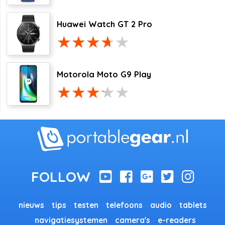
Huawei Watch GT 2 Pro
Motorola Moto G9 Play
nieuws
tips
testen
telefoons
audio
tablets
navigatiesystemen
camera's
e-readers