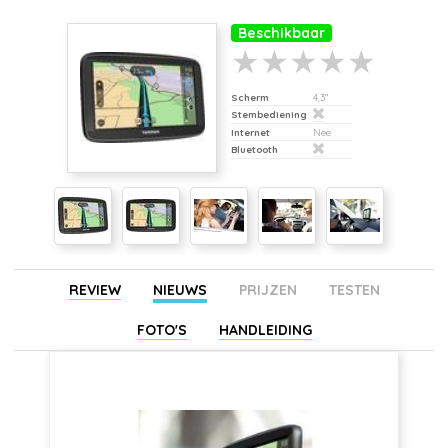
Beschikbaar
Scherm
4,3"
Stembediening
Internet
Nee
Bluetooth
REVIEW
NIEUWS
PRIJZEN
TESTEN
FOTO'S
HANDLEIDING