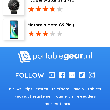
Huawei Watch GT 2 Pro
Motorola Moto G9 Play
nieuws
tips
testen
telefoons
audio
tablets
navigatiesystemen
camera's
e-readers
smartwatches