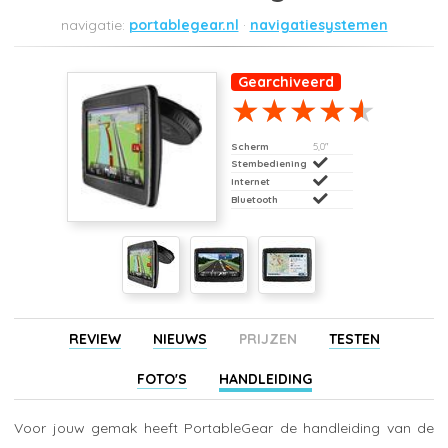
portablegear.nl
navigatiesystemen
Gearchiveerd
Scherm
5,0"
Stembediening
Internet
Bluetooth
REVIEW
NIEUWS
PRIJZEN
TESTEN
FOTO'S
HANDLEIDING
Voor jouw gemak heeft PortableGear de handleiding van de