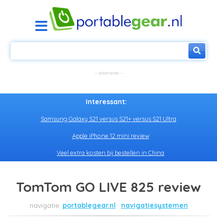
Interessant:
Samsung Galaxy S21 versus S21+ versus S21 Ultra
Apple iPhone 12 mini review
Veel extra kosten bij bestellen in China
TomTom GO LIVE 825 review
portablegear.nl
navigatiesystemen