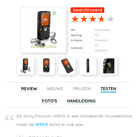
Gearchiveerd
OS
Toesteleigen
Opslag
MB
Scherm
Onbekend
2,0
Camera
megapixel
REVIEW
NIEUWS
PRIJZEN
TESTEN
FOTO'S
HANDLEIDING
De Sony Ericsson W810i is een uitstekende muziekphone,
maar de
W950i
komt er ook aan...