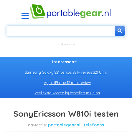
Interessant:
Samsung Galaxy S21 versus S21+ versus S21 Ultra
Apple iPhone 12 mini review
Veel extra kosten bij bestellen in China
SonyEricsson W810i testen
portablegear.nl
telefoons