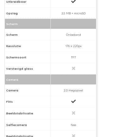
Uitbreidbaar
Opslag
22 MB + microSD
Scherm
Scherm
Onbekend
Resolutie
176 x 220px
Schermsoort
TFT
Verstevigd glass
Camera
Camera
2,0 megapixel
Flits
Beeldstabilisatie
Selfiecamera
Nee
Beeldstabilisatie