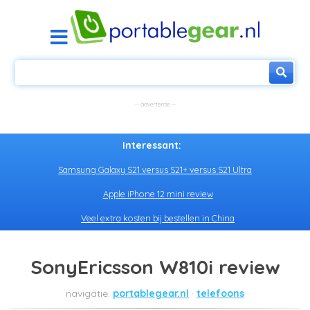
Interessant:
Samsung Galaxy S21 versus S21+ versus S21 Ultra
Apple iPhone 12 mini review
Veel extra kosten bij bestellen in China
SonyEricsson W810i review
portablegear.nl
telefoons