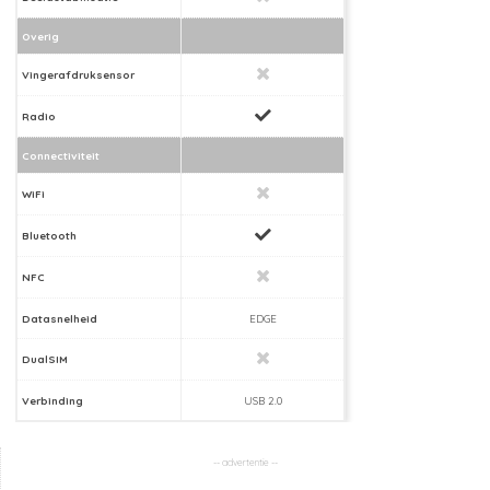
Overig
Vingerafdruksensor
Radio
Connectiviteit
WiFi
Bluetooth
NFC
Datasnelheid
EDGE
DualSIM
Verbinding
USB 2.0