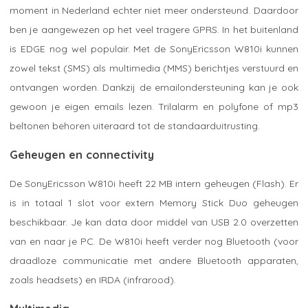
moment in Nederland echter niet meer ondersteund. Daardoor
ben je aangewezen op het veel tragere GPRS. In het buitenland
is EDGE nog wel populair. Met de SonyEricsson W810i kunnen
zowel tekst (SMS) als multimedia (MMS) berichtjes verstuurd en
ontvangen worden. Dankzij de emailondersteuning kan je ook
gewoon je eigen emails lezen. Trilalarm en polyfone of mp3
beltonen behoren uiteraard tot de standaarduitrusting.
Geheugen en connectivity
De SonyEricsson W810i heeft 22 MB intern geheugen (Flash). Er
is in totaal 1 slot voor extern Memory Stick Duo geheugen
beschikbaar. Je kan data door middel van USB 2.0 overzetten
van en naar je PC. De W810i heeft verder nog Bluetooth (voor
draadloze communicatie met andere Bluetooth apparaten,
zoals headsets) en IRDA (infrarood).