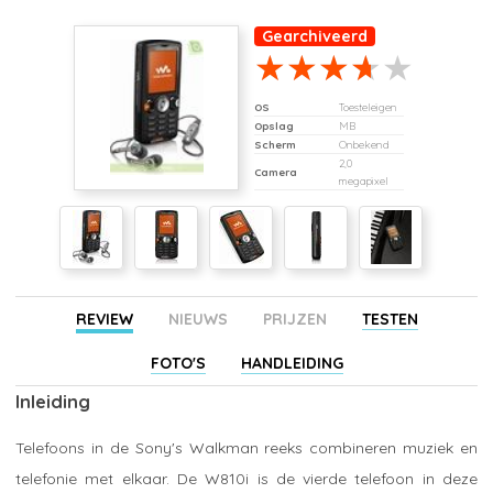
Gearchiveerd
OS
Toesteleigen
Opslag
MB
Scherm
Onbekend
2,0
Camera
megapixel
REVIEW
NIEUWS
PRIJZEN
TESTEN
FOTO'S
HANDLEIDING
Inleiding
Telefoons in de Sony's Walkman reeks combineren muziek en
telefonie met elkaar. De W810i is de vierde telefoon in deze