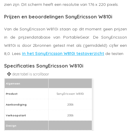
zien zijn. Dit scherm heeft een resolutie van 176 x 220 pixels.
Prijzen en beoordelingen SonyEricsson W810i
Van de SonyEricsson W810i staan op dit moment geen prijzen
in de prijzendatabase van PortableGear. De SonyEricsson
W810i is door 2bronnen getest met als (gemiddeld) cijfer een
8,0. Lees
in het SonyEricsson W810i testoverzicht
de testen
Specificaties SonyEricsson W810i
Algemeen
Product
SonyEricsson W810i
Aankondiging
2006
Verkoopstart
2006
Design