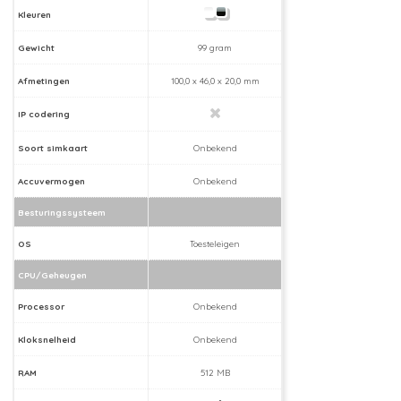
Kleuren
Gewicht
99 gram
Afmetingen
100,0 x 46,0 x 20,0 mm
IP codering
Soort simkaart
Onbekend
Accuvermogen
Onbekend
Besturingssysteem
OS
Toesteleigen
CPU/Geheugen
Processor
Onbekend
Kloksnelheid
Onbekend
RAM
512 MB