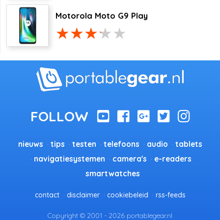
Motorola Moto G9 Play
nieuws
tips
testen
telefoons
audio
tablets
navigatiesystemen
camera's
e-readers
smartwatches
contact
disclaimer
cookiebeleid
rss-feeds
Copyright © 2001 - 2026 portablegear.nl