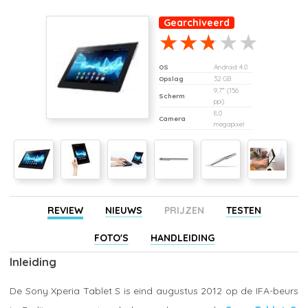
Gearchiveerd
OS
Android 4.0
Opslag
32 GB
9,7" (156
Scherm
ppi)
8,0
Camera
megapixel
REVIEW
NIEUWS
PRIJZEN
TESTEN
FOTO'S
HANDLEIDING
Inleiding
De Sony Xperia Tablet S is eind augustus 2012 op de IFA-beurs