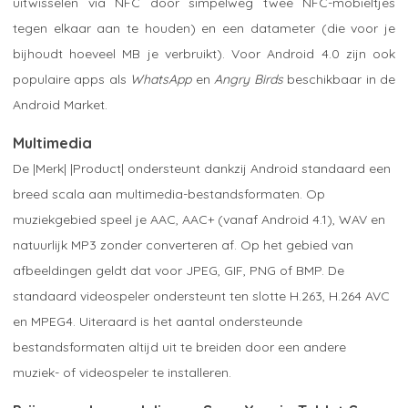
uitwisselen via NFC door simpelweg twee NFC-mobieltjes
tegen elkaar aan te houden) en een datameter (die voor je
bijhoudt hoeveel MB je verbruikt). Voor Android 4.0 zijn ook
populaire apps als
WhatsApp
en
Angry Birds
beschikbaar in de
Android Market.
Multimedia
De |Merk| |Product| ondersteunt dankzij Android standaard een
breed scala aan multimedia-bestandsformaten. Op
muziekgebied speel je AAC, AAC+ (vanaf Android 4.1), WAV en
natuurlijk MP3 zonder converteren af. Op het gebied van
afbeeldingen geldt dat voor JPEG, GIF, PNG of BMP. De
standaard videospeler ondersteunt ten slotte H.263, H.264 AVC
en MPEG4. Uiteraard is het aantal ondersteunde
bestandsformaten altijd uit te breiden door een andere
muziek- of videospeler te installeren.