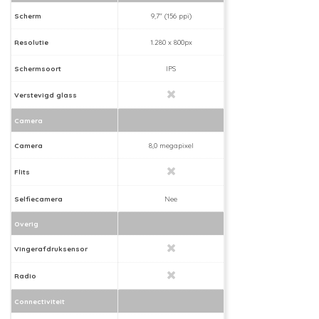
Scherm
9,7" (156 ppi)
Resolutie
1.280 x 800px
Schermsoort
IPS
Verstevigd glass
Camera
Camera
8,0 megapixel
Flits
Selfiecamera
Nee
Overig
Vingerafdruksensor
Radio
Connectiviteit