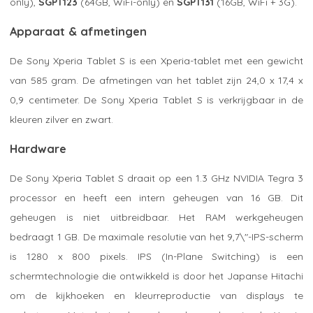
only),
SGPT123
(64GB, WiFi-only) en
SGPT131
(16GB, WiFi + 3G).
Apparaat & afmetingen
De Sony Xperia Tablet S is een Xperia-tablet met een gewicht
van 585 gram. De afmetingen van het tablet zijn 24,0 x 17,4 x
0,9 centimeter. De Sony Xperia Tablet S is verkrijgbaar in de
kleuren zilver en zwart.
Hardware
De Sony Xperia Tablet S draait op een 1.3 GHz NVIDIA Tegra 3
processor en heeft een intern geheugen van 16 GB. Dit
geheugen is niet uitbreidbaar. Het RAM werkgeheugen
bedraagt 1 GB. De maximale resolutie van het 9,7\"-IPS-scherm
is 1280 x 800 pixels. IPS (In-Plane Switching) is een
schermtechnologie die ontwikkeld is door het Japanse Hitachi
om de kijkhoeken en kleurreproductie van displays te