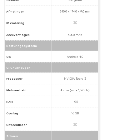
Afmetingen
240,0 x 174,0 x 9,0 mm
IP codering
Accuvermogen
6.000 mAh
Besturingssysteem
OS
Android 4.0
CPU/Geheugen
Processor
NVIDIA Tegra 3
Kloksnelheid
4 core (max 1,3 GHz)
RAM
1 GB
Opslag
16 GB
Uitbreidbaar
Scherm