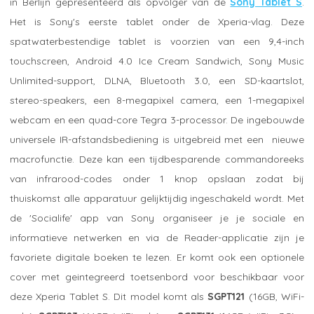
in Berlijn gepresenteerd als opvolger van de
Sony Tablet S
.
Het is Sony's eerste tablet onder de Xperia-vlag. Deze
spatwaterbestendige tablet is voorzien van een 9,4-inch
touchscreen, Android 4.0 Ice Cream Sandwich, Sony Music
Unlimited-support, DLNA, Bluetooth 3.0, een SD-kaartslot,
stereo-speakers, een 8-megapixel camera, een 1-megapixel
webcam en een quad-core Tegra 3-processor. De ingebouwde
universele IR-afstandsbediening is uitgebreid met een nieuwe
macrofunctie. Deze kan een tijdbesparende commandoreeks
van infrarood-codes onder 1 knop opslaan zodat bij
thuiskomst alle apparatuur gelijktijdig ingeschakeld wordt. Met
de 'Socialife' app van Sony organiseer je je sociale en
informatieve netwerken en via de Reader-applicatie zijn je
favoriete digitale boeken te lezen. Er komt ook een optionele
cover met geintegreerd toetsenbord voor beschikbaar voor
deze Xperia Tablet S. Dit model komt als
SGPT121
(16GB, WiFi-