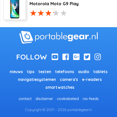
Motorola Moto G9 Play
nieuws
tips
testen
telefoons
audio
tablets
navigatiesystemen
camera's
e-readers
smartwatches
contact
disclaimer
cookiebeleid
rss-feeds
Copyright © 2001 - 2026 portablegear.nl