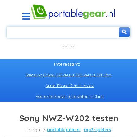
Interessant:
Samsung Galaxy S21 versus S21+ versus S21 Ultra
Apple iPhone 12 mini review
Veel extra kosten bij bestellen in China
Sony NWZ-W202 testen
portablegear.nl
mp3-spelers