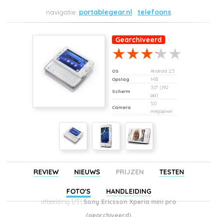
portablegear.nl
telefoons
Gearchiveerd
OS
Android 2.3
Opslag
MB
3,0" (192
Scherm
ppi)
5,0
Camera
megapixel
REVIEW
NIEUWS
PRIJZEN
TESTEN
FOTO'S
HANDLEIDING
afbeelding 1/3 |
Sony Ericsson Xperia mini pro
(gearchiveerd)