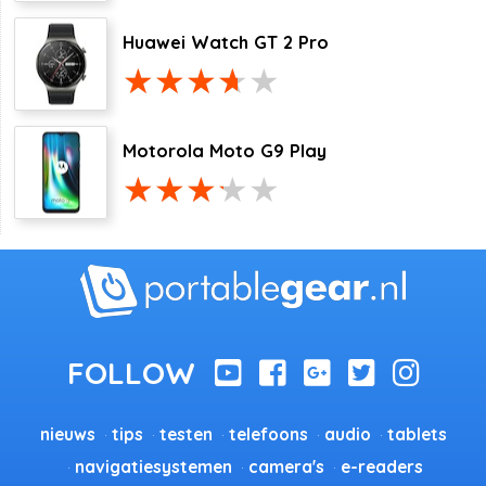
Huawei Watch GT 2 Pro
Motorola Moto G9 Play
nieuws
tips
testen
telefoons
audio
tablets
navigatiesystemen
camera's
e-readers