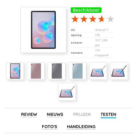
Beschikbaar
OS
Android 9
Opslag
MB
10,5" (288
Scherm
ppi)
13,0
Camera
megapixel
REVIEW
NIEUWS
PRIJZEN
TESTEN
FOTO'S
HANDLEIDING