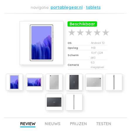
portablegear.nl
tablets
Beschikbaar
OS
Android 10
Opslag
MB
10,4" (224
Scherm
ppi)
8,0
Camera
megapixel
REVIEW
NIEUWS
PRIJZEN
TESTEN