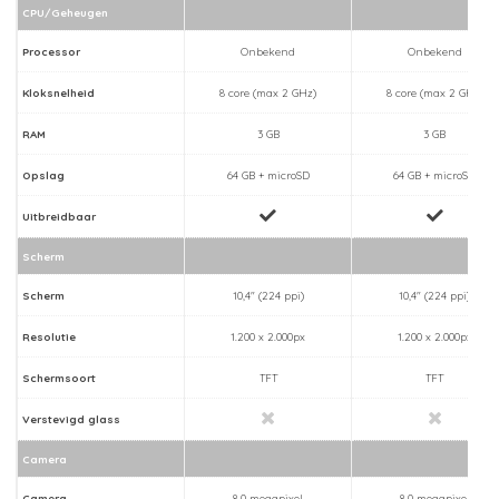
CPU/Geheugen
Processor
Onbekend
Onbekend
Kloksnelheid
8 core (max 2 GHz)
8 core (max 2 GHz)
RAM
3 GB
3 GB
Opslag
64 GB + microSD
64 GB + microSD
Uitbreidbaar
Scherm
Scherm
10,4" (224 ppi)
10,4" (224 ppi)
Resolutie
1.200 x 2.000px
1.200 x 2.000px
Schermsoort
TFT
TFT
Verstevigd glass
Camera
Camera
8,0 megapixel
8,0 megapixel