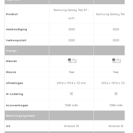
Samsung Galaxy Tab A7 -
Product
Samsung Galaxy Tab A7 - 
WiFi
Aankondiging
2020
2020
Verkoopstart
2020
2020
Design
Kleuren
Massa
Nee
Nee
Afmetingen
247,6 x 157,4 x 7,0 mm
247,6 x 157,4 x 7,0 mm
IP codering
Accuvermogen
7.040 mAh
7.040 mAh
Besturingssysteem
OS
Android 10
Android 10