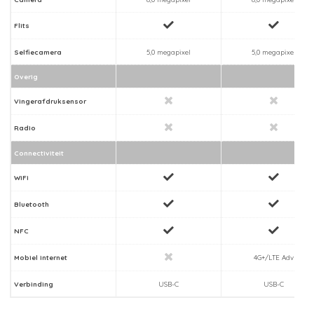
Flits
Selfiecamera
5,0 megapixel
5,0 megapixel
Overig
Vingerafdruksensor
Radio
Connectiviteit
WiFi
Bluetooth
NFC
Mobiel internet
4G+/LTE Adv
Verbinding
USB-C
USB-C