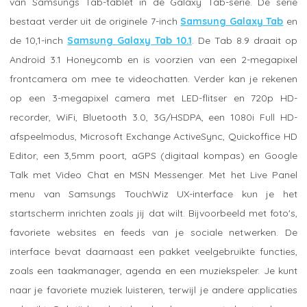
van Samsungs Tab-tablet in de Galaxy Tab-serie. De serie
bestaat verder uit de originele 7-inch
Samsung Galaxy Tab
en
de 10,1-inch
Samsung Galaxy Tab 10.1
. De Tab 8.9 draait op
Android 3.1 Honeycomb en is voorzien van een 2-megapixel
frontcamera om mee te videochatten. Verder kan je rekenen
op een 3-megapixel camera met LED-flitser en 720p HD-
recorder, WiFi, Bluetooth 3.0, 3G/HSDPA, een 1080i Full HD-
afspeelmodus, Microsoft Exchange ActiveSync, Quickoffice HD
Editor, een 3,5mm poort, aGPS (digitaal kompas) en Google
Talk met Video Chat en MSN Messenger. Met het Live Panel
menu van Samsungs TouchWiz UX-interface kun je het
startscherm inrichten zoals jij dat wilt. Bijvoorbeeld met foto's,
favoriete websites en feeds van je sociale netwerken. De
interface bevat daarnaast een pakket veelgebruikte functies,
zoals een taakmanager, agenda en een muziekspeler. Je kunt
naar je favoriete muziek luisteren, terwijl je andere applicaties