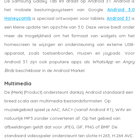
De Samsung Galaxy Tab 89 draait op Android 3.1. Android is
het mobiele besturingssysteem van Google.
Android 3.0
Honeycomb
is speciaal ontworpen voor tablets.
Android 3.1
is
een kleine update ten opzichte van 3.0. Deze versie biedt onder
meer de mogelijkheid om het formaat van widgets om het
homescreen te wijzigen en ondersteuning van externe USB-
apparaat, zoals toetsenborden, muizen en joypads. Voor
Android 3.1 zijn ook populaire apps als
WhatsApp
en
Angry
Birds
beschikbaar in de Android Market.
Multimedia
De |Merk| |Product| ondersteunt dankzij Android standaard een
breed scala aan multimedia-bestandsformaten. Op
muziekgebied speel je AAC, AAC+ (vanaf Android 4.1), WAV en
natuurlijk MP3 zonder converteren af. Op het gebied van
afbeeldingen geldt dat voor JPEG, GIF, PNG of BMP. De
standaard videospeler ondersteunt ten slotte H.263, H.264 AVC