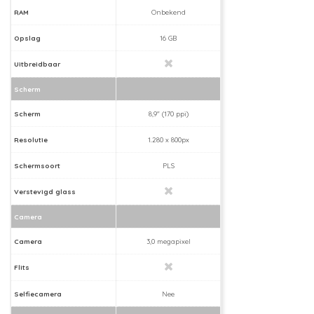
RAM
Onbekend
Opslag
16 GB
Uitbreidbaar
Scherm
Scherm
8,9" (170 ppi)
Resolutie
1.280 x 800px
Schermsoort
PLS
Verstevigd glass
Camera
Camera
3,0 megapixel
Flits
Selfiecamera
Nee