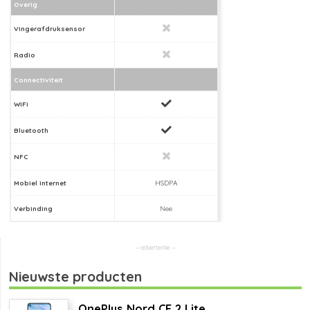
Overig
Vingerafdruksensor
Radio
Connectiviteit
WiFi
Bluetooth
NFC
Mobiel internet
HSDPA
Verbinding
Nee
Nieuwste producten
OnePlus Nord CE 2 Lite