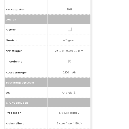
Verkoopstart
2011
Design
Kleuren
Gewicht
460 gram
Afmetingen
231,0 x 156,0 x 9,0 mm
IP codering
Accuvermogen
6.100 mAh
Besturingssysteem
OS
Android 3.1
CPU/Geheugen
Processor
NVIDIA Tegra 2
Kloksnelheid
2 core (max 1 GHz)