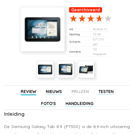
Gearchiveerd
OS
Android 3.1
Opslag
32 GB
8,9" (170
Scherm
ppi)
3,0
Camera
megapixel
REVIEW
NIEUWS
PRIJZEN
TESTEN
FOTO'S
HANDLEIDING
Inleiding
De Samsung Galaxy Tab 8.9 (P7300) is de 8,9-inch uitvoering