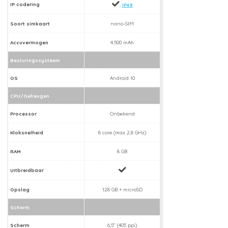
IP codering
,
IP68
Soort simkaart
nano-SIM
Accuvermogen
4.500 mAh
Besturingssysteem
OS
Android 10
CPU/Geheugen
Processor
Onbekend
Kloksnelheid
8 core (max 2,8 GHz)
RAM
8 GB
Uitbreidbaar
Opslag
128 GB + microSD
Scherm
Scherm
6,5" (405 ppi)