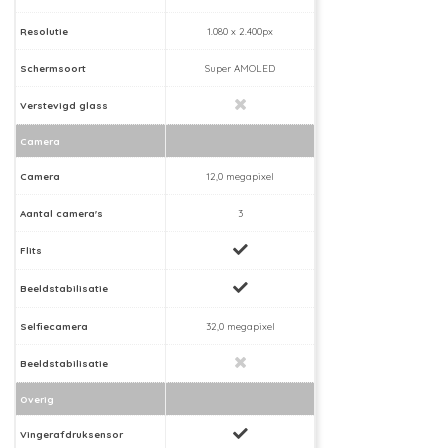
Resolutie
1.080 x 2.400px
Schermsoort
Super AMOLED
Verstevigd glass
Camera
Camera
12,0 megapixel
Aantal camera's
3
Flits
Beeldstabilisatie
Selfiecamera
32,0 megapixel
Beeldstabilisatie
Overig
Vingerafdruksensor