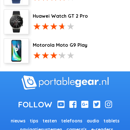
Huawei Watch GT 2 Pro
Motorola Moto G9 Play
nieuws
tips
testen
telefoons
audio
tablets
navigatiesystemen
camera's
e-readers