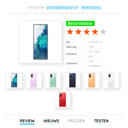
portablegear.nl
telefoons
Beschikbaar
OS
Android 10
Opslag
MB
6,5" (405
Scherm
ppi)
12,0
Camera
megapixel
REVIEW
NIEUWS
PRIJZEN
TESTEN