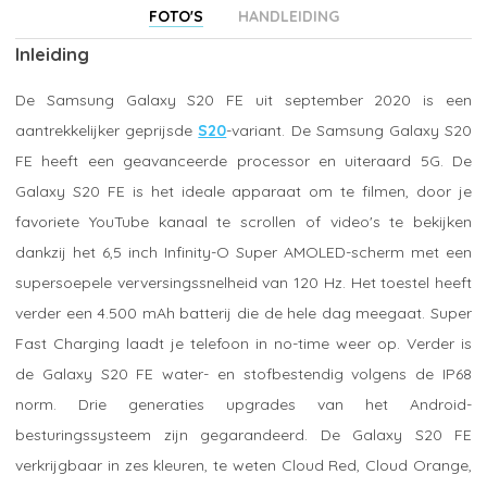
FOTO'S
HANDLEIDING
Inleiding
De Samsung Galaxy S20 FE uit september 2020 is een
aantrekkelijker geprijsde
S20
-variant. De Samsung Galaxy S20
FE heeft een geavanceerde processor en uiteraard 5G. De
Galaxy S20 FE is het ideale apparaat om te filmen, door je
favoriete YouTube kanaal te scrollen of video's te bekijken
dankzij het 6,5 inch Infinity-O Super AMOLED-scherm met een
supersoepele verversingssnelheid van 120 Hz. Het toestel heeft
verder een 4.500 mAh batterij die de hele dag meegaat. Super
Fast Charging laadt je telefoon in no-time weer op. Verder is
de Galaxy S20 FE water- en stofbestendig volgens de IP68
norm. Drie generaties upgrades van het Android-
besturingssysteem zijn gegarandeerd. De Galaxy S20 FE
verkrijgbaar in zes kleuren, te weten Cloud Red, Cloud Orange,