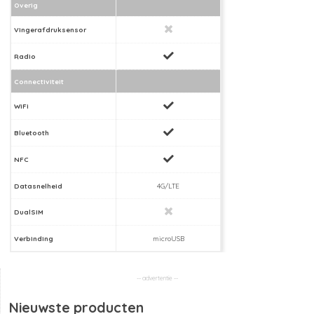
Overig
Vingerafdruksensor
Radio
Connectiviteit
WiFi
Bluetooth
NFC
Datasnelheid
4G/LTE
DualSIM
Verbinding
microUSB
Nieuwste producten