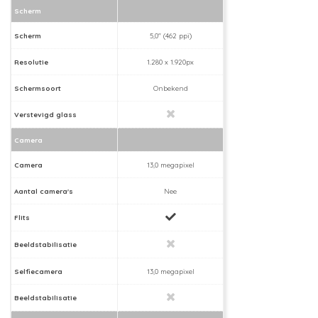
Scherm
Scherm
5,0" (462 ppi)
Resolutie
1.280 x 1.920px
Schermsoort
Onbekend
Verstevigd glass
Camera
Camera
13,0 megapixel
Aantal camera's
Nee
Flits
Beeldstabilisatie
Selfiecamera
13,0 megapixel
Beeldstabilisatie