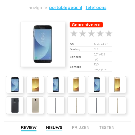
portablegear.nl
telefoons
Gearchiveerd
OS
Android 7.0
Opslag
MB
5,0" (462
Scherm
ppi)
13,0
Camera
megapixel
REVIEW
NIEUWS
PRIJZEN
TESTEN