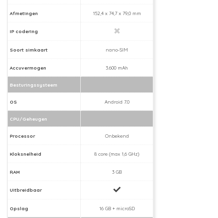
Afmetingen
152,4 x 74,7 x 79,0 mm
IP codering
Soort simkaart
nano-SIM
Accuvermogen
3.600 mAh
Besturingssysteem
OS
Android 7.0
CPU/Geheugen
Processor
Onbekend
Kloksnelheid
8 core (max 1,6 GHz)
RAM
3 GB
Uitbreidbaar
Opslag
16 GB + microSD