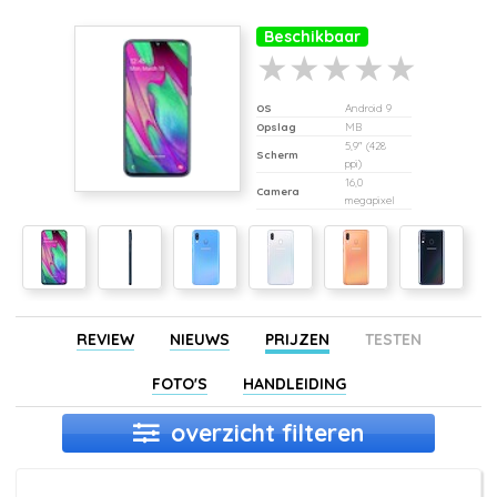
Beschikbaar
OS
Android 9
Opslag
MB
5,9" (428
Scherm
ppi)
16,0
Camera
megapixel
REVIEW
NIEUWS
PRIJZEN
TESTEN
FOTO'S
HANDLEIDING
overzicht filteren