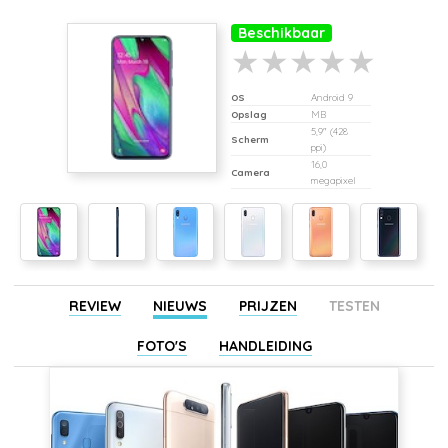
Beschikbaar
OS
Android 9
Opslag
MB
5,9" (428
Scherm
ppi)
16,0
Camera
megapixel
REVIEW
NIEUWS
PRIJZEN
TESTEN
FOTO'S
HANDLEIDING