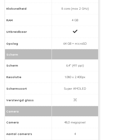
Kloksnelheid
8 core (max 2 GHz)
RAM
4 GB
Uitbreidbaar
Opslag
64 GB + microSD
Scherm
Scherm
6,4" (411 ppi)
Resolutie
1.080 x 2.400px
Schermsoort
Super AMOLED
Verstevigd glass
Camera
Camera
48,0 megapixel
Aantal camera's
4