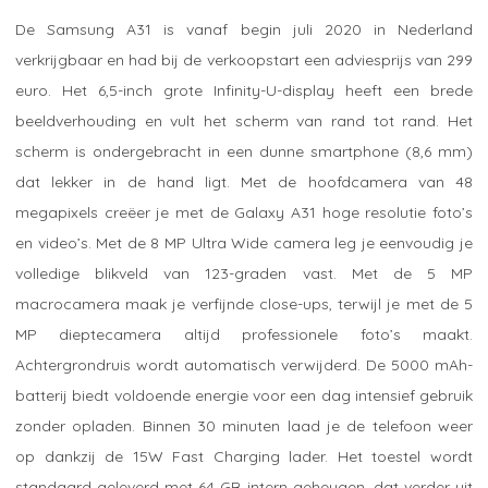
De Samsung A31 is vanaf begin juli 2020 in Nederland
verkrijgbaar en had bij de verkoopstart een adviesprijs van 299
euro. Het 6,5-inch grote Infinity-U-display heeft een brede
beeldverhouding en vult het scherm van rand tot rand. Het
scherm is ondergebracht in een dunne smartphone (8,6 mm)
dat lekker in de hand ligt. Met de hoofdcamera van 48
megapixels creëer je met de Galaxy A31 hoge resolutie foto’s
en video’s. Met de 8 MP Ultra Wide camera leg je eenvoudig je
volledige blikveld van 123-graden vast. Met de 5 MP
macrocamera maak je verfijnde close-ups, terwijl je met de 5
MP dieptecamera altijd professionele foto’s maakt.
Achtergrondruis wordt automatisch verwijderd. De 5000 mAh-
batterij biedt voldoende energie voor een dag intensief gebruik
zonder opladen. Binnen 30 minuten laad je de telefoon weer
op dankzij de 15W Fast Charging lader. Het toestel wordt
standaard geleverd met 64 GB intern geheugen, dat verder uit