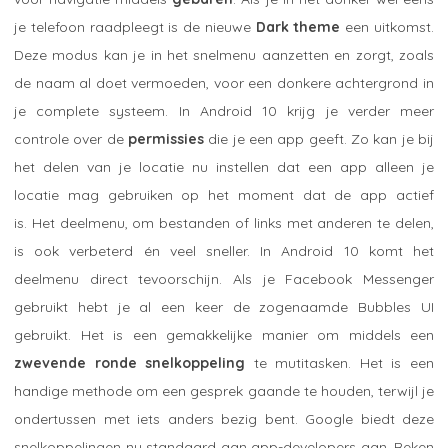
je telefoon raadpleegt is de nieuwe
Dark theme
een uitkomst.
Deze modus kan je in het snelmenu aanzetten en zorgt, zoals
de naam al doet vermoeden, voor een donkere achtergrond in
je complete systeem. In Android 10 krijg je verder meer
controle over de
permissies
die je een app geeft. Zo kan je bij
het delen van je locatie nu instellen dat een app alleen je
locatie mag gebruiken op het moment dat de app actief
is. Het deelmenu, om bestanden of links met anderen te delen,
is ook verbeterd én veel sneller. In Android 10 komt het
deelmenu direct tevoorschijn. Als je Facebook Messenger
gebruikt hebt je al een keer de zogenaamde Bubbles UI
gebruikt. Het is een gemakkelijke manier om middels een
zwevende ronde snelkoppeling
te mutitasken. Het is een
handige methode om een gesprek gaande te houden, terwijl je
ondertussen met iets anders bezig bent. Google biedt deze
snelkoppelingen nu standaard aan app-developers aan. Reken