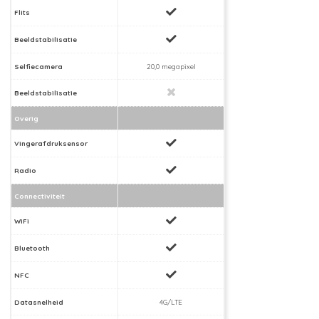
Flits
Beeldstabilisatie
Selfiecamera
20,0 megapixel
Beeldstabilisatie
Overig
Vingerafdruksensor
Radio
Connectiviteit
WiFi
Bluetooth
NFC
Datasnelheid
4G/LTE