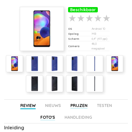
Beschikbaar
OS
Android 10
Opslag
MB
Scherm
6,4" (411 ppi)
48,0
Camera
megapixel
REVIEW
NIEUWS
PRIJZEN
TESTEN
FOTO'S
HANDLEIDING
Inleiding