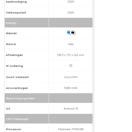
Aankondiging
2020
Verkoopstart
2020
Design
Kleuren
Massa
Nee
Afmetingen
159,3 x 73,1 x 8,6 mm
IP codering
Soort simkaart
nano-SIM
Accuvermogen
5.000 mAh
Besturingssysteem
OS
Android 10
CPU/Geheugen
Processor
Mediatek MTK6768