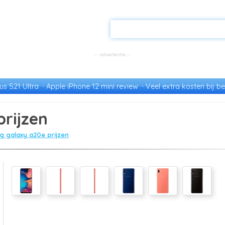
s S21 Ultra
Apple iPhone 12 mini review
Veel extra kosten bij be
rijzen
 galaxy a20e prijzen