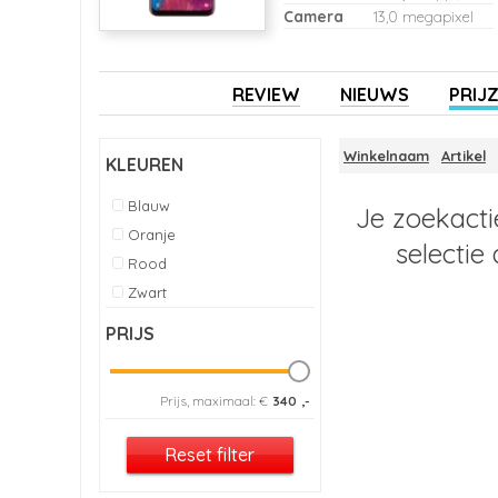
Camera
13,0 megapixel
REVIEW
NIEUWS
PRIJ
Winkelnaam
Artikel
KLEUREN
Blauw
Je zoekacti
Oranje
selectie
Rood
Zwart
PRIJS
Prijs, maximaal: €
340
,-
Reset filter