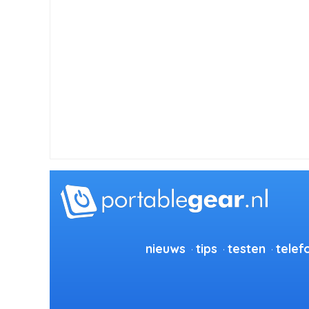
nieuws
tips
testen
telef