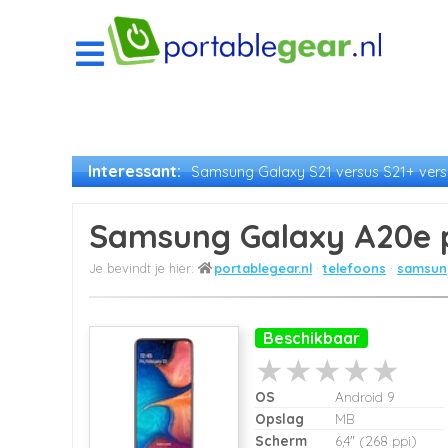
Interessant:
Samsung Galaxy S21 versus S21+ versu
Samsung Galaxy A20e p
portablegear.nl
telefoons
samsung
Beschikbaar
OS
Android 9
Opslag
MB
Scherm
6,4" (268 ppi)