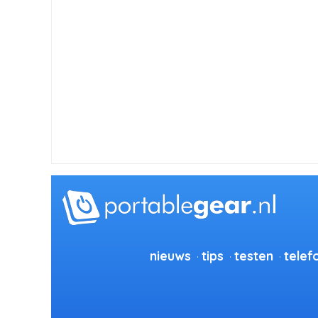
nieuws
tips
testen
telef