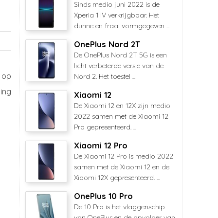
Sinds medio juni 2022 is de
Xperia 1 IV verkrijgbaar. Het
dunne en fraai vormgegeven ...
OnePlus Nord 2T
De OnePlus Nord 2T 5G is een
licht verbeterde versie van de
 op
Nord 2. Het toestel ...
ing
Xiaomi 12
De Xiaomi 12 en 12X zijn medio
2022 samen met de Xiaomi 12
Pro gepresenteerd. ...
Xiaomi 12 Pro
De Xiaomi 12 Pro is medio 2022
samen met de Xiaomi 12 en de
Xiaomi 12X gepresenteerd. ...
OnePlus 10 Pro
De 10 Pro is het vlaggenschip
van OnePlus en de opvolger van