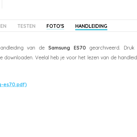
ZEN
TESTEN
FOTO'S
HANDLEIDING
handleiding van de
Samsung ES70
gearchiveerd. Druk
te downloaden. Veelal heb je voor het lezen van de handleid
g-es70.pdf)