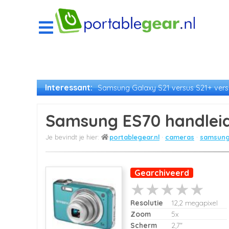
Interessant:
Samsung Galaxy S21 versus S21+ versu
Samsung ES70 handlei
portablegear.nl
cameras
samsung
Gearchiveerd
Resolutie
12,2 megapixel
Zoom
5x
Scherm
2,7"