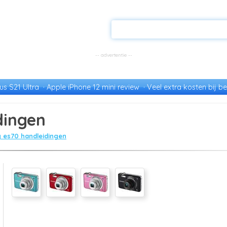
s S21 Ultra
Apple iPhone 12 mini review
Veel extra kosten bij be
dingen
 es70 handleidingen