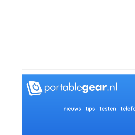
nieuws
tips
testen
telef