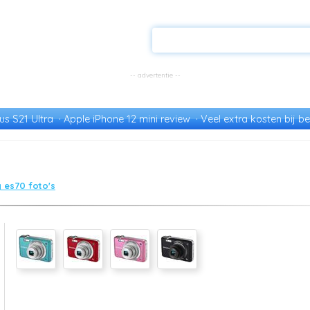
s S21 Ultra
Apple iPhone 12 mini review
Veel extra kosten bij be
 es70 foto's