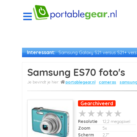
Interessant:
Samsung Galaxy S21 versus S21+ versu
Samsung ES70 foto's
portablegear.nl
cameras
samsung
Gearchiveerd
Resolutie
12,2 megapixel
Zoom
5x
Scherm
2,7"