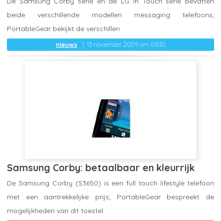
De Samsung Corby serie en de LG In Touch serie bevatten
beide verschillende modellen messaging telefoons;
PortableGear bekijkt de verschillen.
nieuws
13 november 2009 om 09:30
Samsung Corby: betaalbaar en kleurrijk
De Samsung Corby (S3650) is een full touch lifestyle telefoon
met een aantrekkelijke prijs; PortableGear bespreekt de
mogelijkheden van dit toestel.