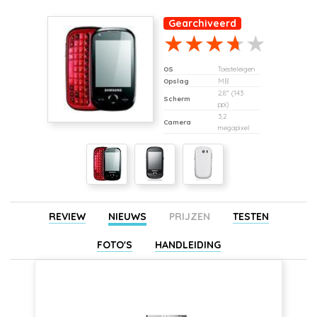
Gearchiveerd
OS
Toesteleigen
Opslag
MB
2,8" (143
Scherm
ppi)
3,2
Camera
megapixel
REVIEW
NIEUWS
PRIJZEN
TESTEN
FOTO'S
HANDLEIDING