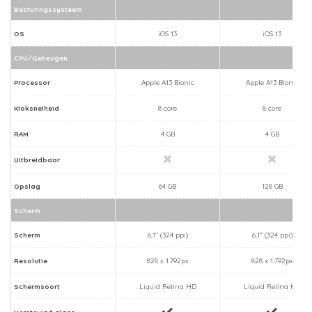
Besturingssysteem
OS
iOS 13
iOS 13
CPU/Geheugen
Processor
Apple A13 Bionic
Apple A13 Bionic
Kloksnelheid
8 core
8 core
RAM
4 GB
4 GB
Uitbreidbaar
Opslag
64 GB
128 GB
Scherm
Scherm
6,1" (324 ppi)
6,1" (324 ppi)
Resolutie
828 x 1.792px
828 x 1.792px
Schermsoort
Liquid Retina HD
Liquid Retina HD
Verstevigd glass