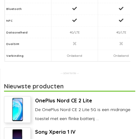
Bluetooth
NFC
Datasnelheid
4G/LTE
4G/LTE
DualSIM
Verbinding
Onbekend
Onbekend
Nieuwste producten
OnePlus Nord CE 2 Lite
De OnePlus Nord CE 2 Lite 5G is een midrange
toestel met een flinke batterij ...
Sony Xperia 1 IV