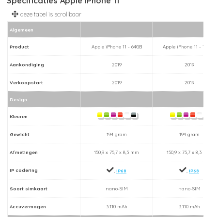
Specificaties Apple iPhone 11
Algemeen
Product
Apple iPhone 11 - 64GB
Apple iPhone 11 - 128GB
Aankondiging
2019
2019
Verkoopstart
2019
2019
Design
Kleuren
Gewicht
194 gram
194 gram
Afmetingen
150,9 x 75,7 x 8,3 mm
150,9 x 75,7 x 8,3 mm
IP codering
,
IP68
,
IP68
Soort simkaart
nano-SIM
nano-SIM
Accuvermogen
3.110 mAh
3.110 mAh