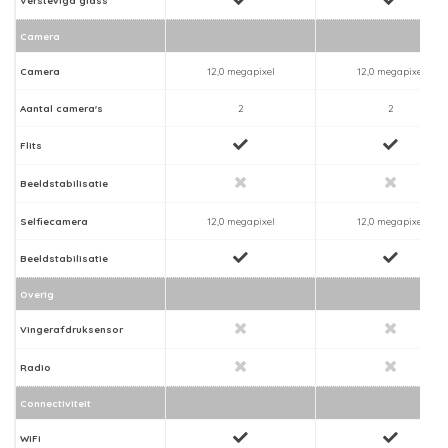
Camera
Camera
12,0 megapixel
12,0 megapixel
Aantal camera's
2
2
Flits
Beeldstabilisatie
Selfiecamera
12,0 megapixel
12,0 megapixel
Beeldstabilisatie
Overig
Vingerafdruksensor
Radio
Connectiviteit
WiFi