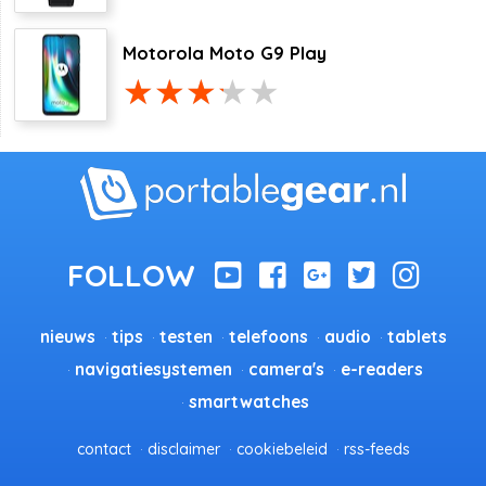
Motorola Moto G9 Play
nieuws
tips
testen
telefoons
audio
tablets
navigatiesystemen
camera's
e-readers
smartwatches
contact
disclaimer
cookiebeleid
rss-feeds