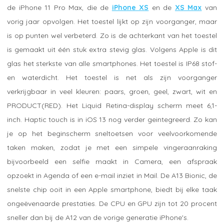
de iPhone 11 Pro Max, die de
iPhone XS
en de
XS Max
van
vorig jaar opvolgen. Het toestel lijkt op zijn voorganger, maar
is op punten wel verbeterd. Zo is de achterkant van het toestel
is gemaakt uit één stuk extra stevig glas. Volgens Apple is dit
glas het sterkste van alle smartphones. Het toestel is IP68 stof-
en waterdicht. Het toestel is net als zijn voorganger
verkrijgbaar in veel kleuren: paars, groen, geel, zwart, wit en
PRODUCT(RED). Het Liquid Retina-display scherm meet 6,1-
inch. Haptic touch is in iOS 13 nog verder geintegreerd. Zo kan
je op het beginscherm sneltoetsen voor veelvoorkomende
taken maken, zodat je met een simpele vingeraanraking
bijvoorbeeld een selfie maakt in Camera, een afspraak
opzoekt in Agenda of een e-mail inziet in Mail. De A13 Bionic, de
snelste chip ooit in een Apple smartphone, biedt bij elke taak
ongeëvenaarde prestaties. De CPU en GPU zijn tot 20 procent
sneller dan bij de A12 van de vorige generatie iPhone's.