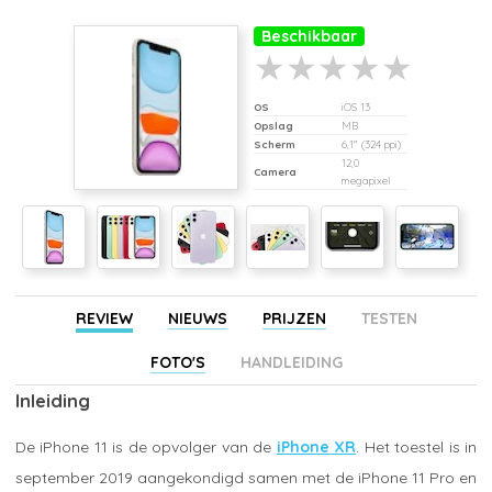
Beschikbaar
OS
iOS 13
Opslag
MB
Scherm
6,1" (324 ppi)
12,0
Camera
megapixel
REVIEW
NIEUWS
PRIJZEN
TESTEN
FOTO'S
HANDLEIDING
Inleiding
De iPhone 11 is de opvolger van de
iPhone XR
. Het toestel is in
september 2019 aangekondigd samen met de iPhone 11 Pro en