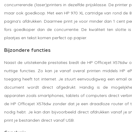
concurrerende (laser)printers in dezelfde prijsklasse. De printer pr
maar ook goedkoop. Met een HP 970 XL cartridge van rond de 85
pagina's afdrukken. Daarmee print je voor minder dan 1 cent p
fors goedkoper dan de concurrentie. De kwaliteit ten slotte is 
plaatjes en tekst komen perfect op papier.
Bijzondere functies
Naast de uitstekende prestaties biedt de HP Officejet X576dw o
nuttige functies. Zo kan je vanaf overal printen middels HP eP
toegang heeft tot internet. Je stuurt eenvoudigweg een email aa
document wordt direct afgedrukt. Handig is de mogelijkh
apparaten zoals smartphones, tablets of computers direct verbi
de HP Officejet X576dw zonder dat je een draadloze router of
nodig hebt. Je kan dan bijvoorbeeld direct afdrukken vanaf je s
print je bestanden direct vanaf USB.