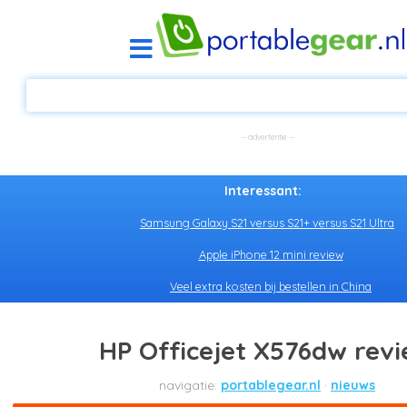
Interessant:
Samsung Galaxy S21 versus S21+ versus S21 Ultra
Apple iPhone 12 mini review
Veel extra kosten bij bestellen in China
HP Officejet X576dw rev
portablegear.nl
nieuws