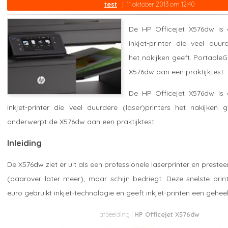
test
11 oktober 2013 om 12:40
De HP Officejet X576dw is
inkjet-printer die veel duurd
het nakijken geeft. Portabl
X576dw aan een praktijktest.
De HP Officejet X576dw is
inkjet-printer die veel duurdere (laser)printers het nakijken 
onderwerpt de X576dw aan een praktijktest.
Inleiding
De X576dw ziet er uit als een professionele laserprinter en preste
(daarover later meer), maar schijn bedriegt. Deze snelste prin
euro gebruikt inkjet-technologie en geeft inkjet-printen een gehee
HP Officejet X576dw