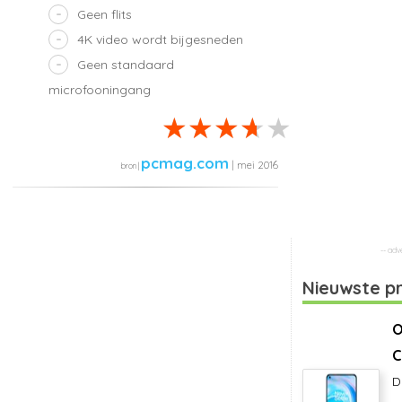
Geen flits
4K video wordt bijgesneden
Geen standaard
microfooningang
pcmag.com
| mei 2016
Nieuwste p
O
C
D