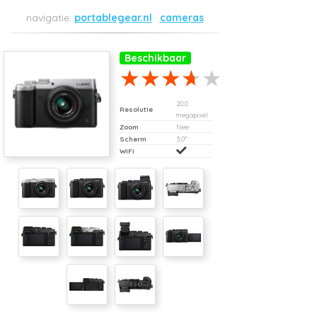
portablegear.nl
cameras
Beschikbaar
20,0
Resolutie
megapixel
Zoom
Nee
Scherm
3,0"
WiFi