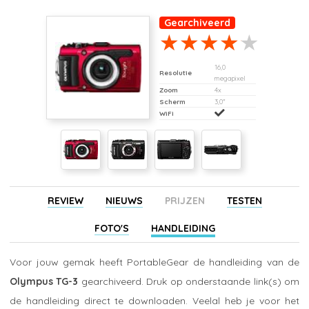
Gearchiveerd
16,0
Resolutie
megapixel
Zoom
4x
Scherm
3,0"
WiFi
REVIEW
NIEUWS
PRIJZEN
TESTEN
FOTO'S
HANDLEIDING
Voor jouw gemak heeft PortableGear de handleiding van de
Olympus TG-3
gearchiveerd. Druk op onderstaande link(s) om
de handleiding direct te downloaden. Veelal heb je voor het