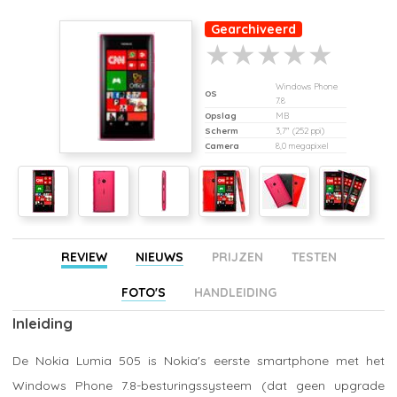
Gearchiveerd
Windows Phone
OS
7.8
Opslag
MB
Scherm
3,7" (252 ppi)
Camera
8,0 megapixel
REVIEW
NIEUWS
PRIJZEN
TESTEN
FOTO'S
HANDLEIDING
Inleiding
De Nokia Lumia 505 is Nokia's eerste smartphone met het
Windows Phone 7.8-besturingssysteem (dat geen upgrade