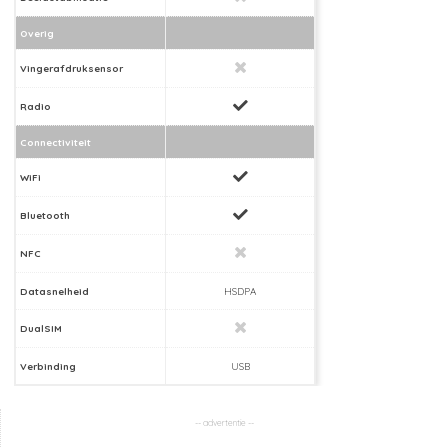
Overig
Vingerafdruksensor
Radio
Connectiviteit
WiFi
Bluetooth
NFC
Datasnelheid
HSDPA
DualSIM
Verbinding
USB