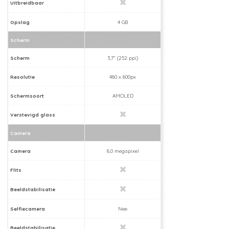
Uitbreidbaar
Opslag
4 GB
Scherm
Scherm
3,7" (252 ppi)
Resolutie
480 x 800px
Schermsoort
AMOLED
Verstevigd glass
Camera
Camera
8,0 megapixel
Flits
Beeldstabilisatie
Selfiecamera
Nee
Beeldstabilisatie