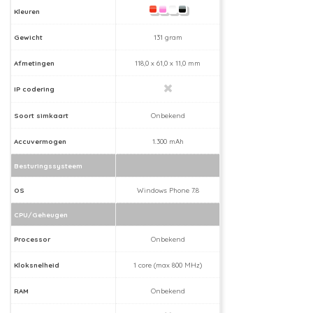
Kleuren
Gewicht
131 gram
Afmetingen
118,0 x 61,0 x 11,0 mm
IP codering
Soort simkaart
Onbekend
Accuvermogen
1.300 mAh
Besturingssysteem
OS
Windows Phone 7.8
CPU/Geheugen
Processor
Onbekend
Kloksnelheid
1 core (max 800 MHz)
RAM
Onbekend