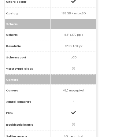
Uitbreidbaar
Opslag
128 GB + microSD
Scherm
Scherm
6,5" (270 ppi)
Resolutie
720 x 1.600px
Schermsoort
LCD
Verstevigd glass
Camera
Camera
48,0 megapixel
Aantal camera's
4
Flits
Beeldstabilisatie
Selfiecamera
8,0 megapixel