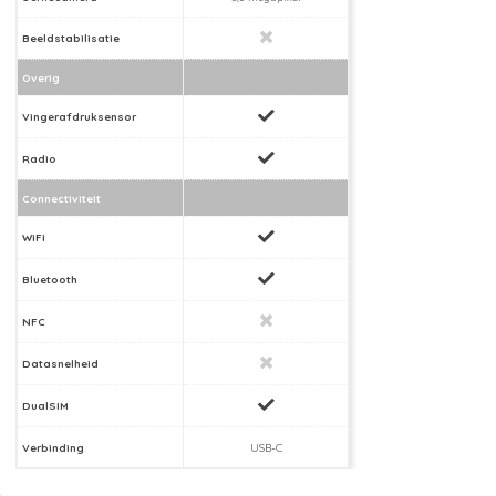
Beeldstabilisatie
Overig
Vingerafdruksensor
Radio
Connectiviteit
WiFi
Bluetooth
NFC
Datasnelheid
DualSIM
Verbinding
USB-C