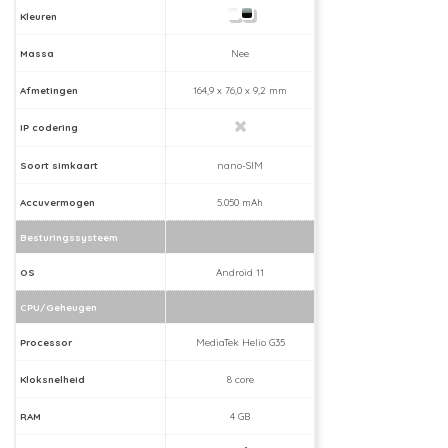
Kleuren
Massa
Nee
Afmetingen
164,9 x 76,0 x 9,2 mm
IP codering
Soort simkaart
nano-SIM
Accuvermogen
5.050 mAh
Besturingssysteem
OS
Android 11
CPU/Geheugen
Processor
MediaTek Helio G35
Kloksnelheid
8 core
RAM
4 GB