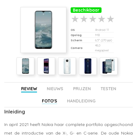
Beschikbaar
OS
Android 11
Opslag
MB
Scherm
6,5" (270 ppi)
48,0
Camera
megapixel
REVIEW
NIEUWS
PRIJZEN
TESTEN
FOTO'S
HANDLEIDING
Inleiding
In april 2021 heeft Nokia haar complete portfolio opgeschoond
met de introductie van de X-, G- en C-serie. De oude Nokia