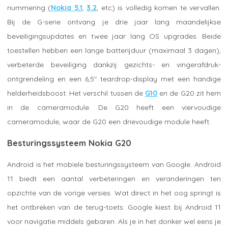
nummering (
Nokia 5.1
,
3.2
, etc) is volledig komen te vervallen.
Bij de G-serie ontvang je drie jaar lang maandelijkse
beveiligingsupdates en twee jaar lang OS upgrades. Beide
toestellen hebben een lange batterijduur (maximaal 3 dagen),
verbeterde beveiliging dankzij gezichts- en vingerafdruk-
ontgrendeling en een 6,5" teardrop-display met een handige
helderheidsboost. Het verschil tussen de
G10
en de G20 zit hem
in de cameramodule. De G20 heeft een viervoudige
cameramodule, waar de G20 een drievoudige module heeft.
Besturingssysteem Nokia G20
Android is het mobiele besturingssysteem van Google. Android
11 biedt een aantal verbeteringen en veranderingen ten
opzichte van de vorige versies. Wat direct in het oog springt is
het ontbreken van de terug-toets. Google kiest bij Android 11
voor navigatie middels gebaren. Als je in het donker wel eens je