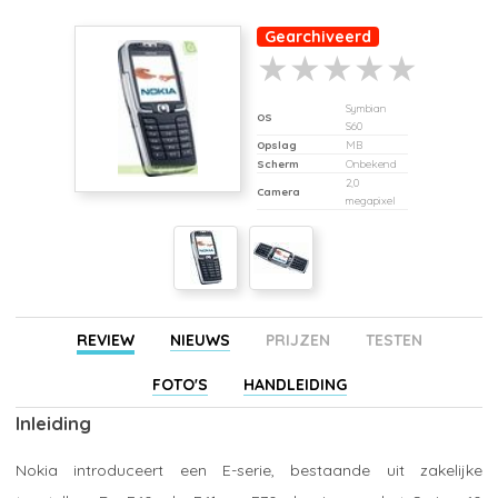
Gearchiveerd
Symbian
OS
S60
Opslag
MB
Scherm
Onbekend
2,0
Camera
megapixel
REVIEW
NIEUWS
PRIJZEN
TESTEN
FOTO'S
HANDLEIDING
Inleiding
Nokia introduceert een E-serie, bestaande uit zakelijke