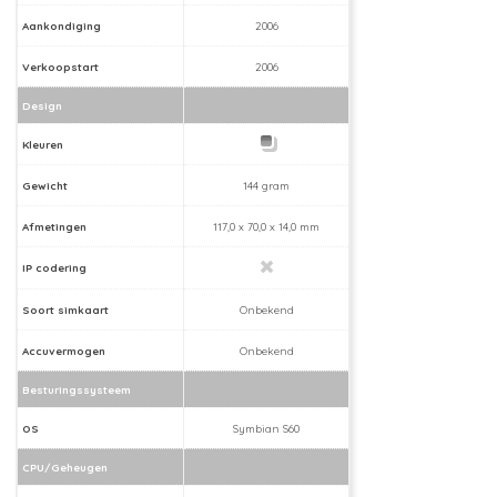
Aankondiging
2006
Verkoopstart
2006
Design
Kleuren
Gewicht
144 gram
Afmetingen
117,0 x 70,0 x 14,0 mm
IP codering
Soort simkaart
Onbekend
Accuvermogen
Onbekend
Besturingssysteem
OS
Symbian S60
CPU/Geheugen