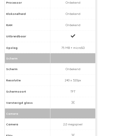
Processor
Onbekend
Kloksnelheid
Onbekend
RAM
Onbekend
Uitbreidbaar
Opslag
75 MB + microSD
Scherm
Scherm
Onbekend
Resolutie
240 x 320px
Schermsoort
TFT
Verstevigd glass
Camera
Camera
2,0 megapixel
Flits