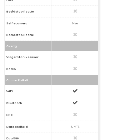
Beeldstabilisatie
Selfiecamera
Nee
Beeldstabilisatie
Overig
Vingerafdruksensor
Radio
Connectiviteit
WiFi
Bluetooth
NFC
Datasnelheid
UMTS
DualSIM