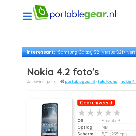
Interessant:
Samsung Galaxy S21 versus S21+ versu
Nokia 4.2 foto's
portablegear.nl
telefoons
nokia 4.
Gearchiveerd
OS
Android 9
Opslag
MB
Scherm
5,7" (295 ppi)