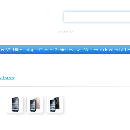
s S21 Ultra
Apple iPhone 12 mini review
Veel extra kosten bij be
2 foto's