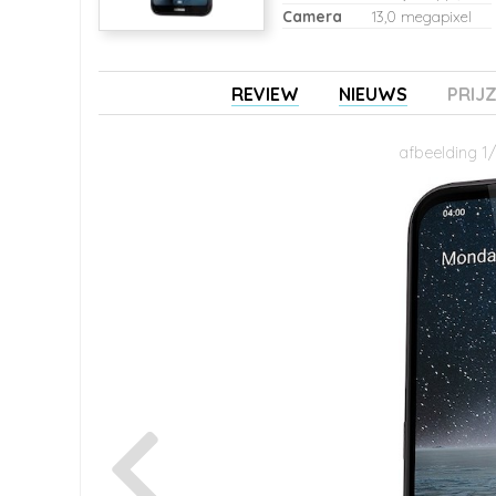
Camera
13,0 megapixel
REVIEW
NIEUWS
PRIJ
afbeelding 1/