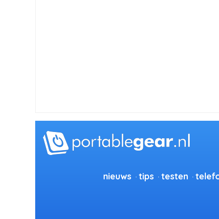
nieuws
tips
testen
telef