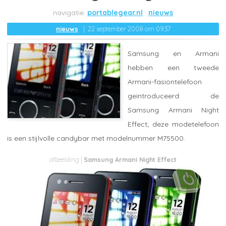
portablegear.nl
nieuws
nieuws
22 september 2008 om 09:37
Samsung en Armani
hebben een tweede
Armani-fasiontelefoon
geintroduceerd: de
Samsung Armani Night
Effect; deze modetelefoon
is een stijlvolle candybar met modelnummer M75500.
Samsung Armani Night Effect