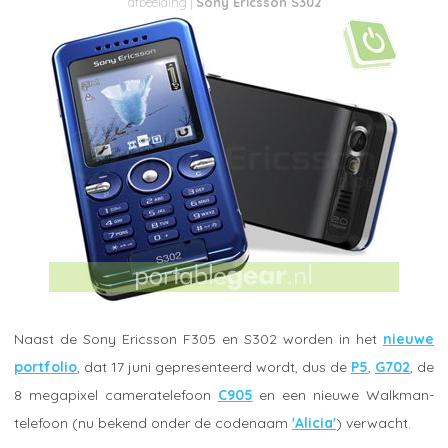
Sony Ericsson S302
Naast de Sony Ericsson F305 en S302 worden in het
nieuwe
portfolio
, dat 17 juni gepresenteerd wordt, dus de
P5
,
G702
, de
8 megapixel cameratelefoon
C905
en een nieuwe Walkman-
telefoon (nu bekend onder de codenaam
'Alicia'
) verwacht.