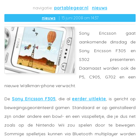
portablegear.nl
nieuws
nieuws
15 juni 2008 om 14:37
Sony Ericsson gaat
aankomende dinsdag de
Sony Ericsson F305 en
S302 presenteren.
Daarnaast worden ook de
P5, C905, G702 en een
nieuwe Walkman-phone verwacht.
De
Sony Ericsson F305
, die al
eerder uitlekte
, is gericht op
bewegingsgeoriënteerd gamen. Standaard er op geïnstalleerd
zijn onder andere een bowl- en een visspelletje, die je dus net
zoals op de Nintendo Wii zou spelen door te bewegen.
Sommige spelletjes kunnen via Bluetooth multiplayer worden