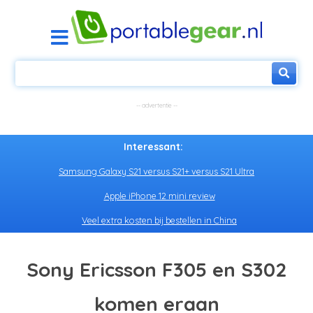
Interessant:
Samsung Galaxy S21 versus S21+ versus S21 Ultra
Apple iPhone 12 mini review
Veel extra kosten bij bestellen in China
Sony Ericsson F305 en S302
komen eraan