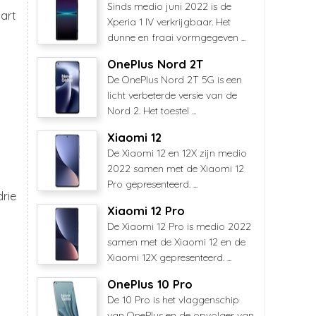
Sinds medio juni 2022 is de
mart
Xperia 1 IV verkrijgbaar. Het
dunne en fraai vormgegeven ...
OnePlus Nord 2T
De OnePlus Nord 2T 5G is een
licht verbeterde versie van de
Nord 2. Het toestel ...
Xiaomi 12
De Xiaomi 12 en 12X zijn medio
2022 samen met de Xiaomi 12
Pro gepresenteerd. ...
rie
Xiaomi 12 Pro
De Xiaomi 12 Pro is medio 2022
samen met de Xiaomi 12 en de
Xiaomi 12X gepresenteerd. ...
OnePlus 10 Pro
De 10 Pro is het vlaggenschip
van OnePlus en de opvolger van