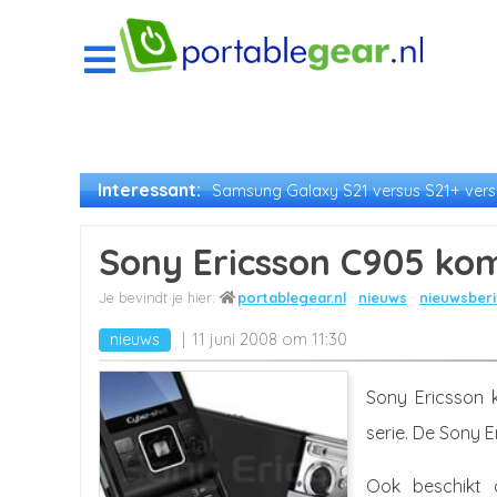
Interessant:
Samsung Galaxy S21 versus S21+ versu
Sony Ericsson C905 ko
portablegear.nl
nieuws
nieuwsberi
nieuws
11 juni 2008 om 11:30
Sony Ericsson 
serie. De Sony 
Ook beschikt 