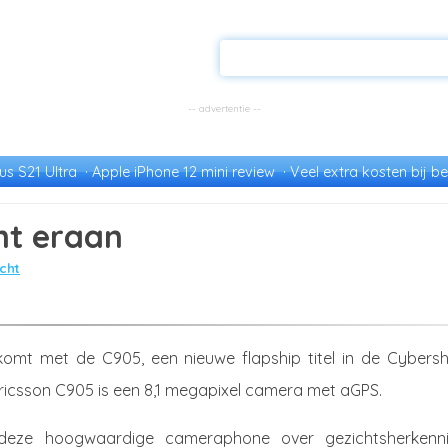
s S21 Ultra
Apple iPhone 12 mini review
Veel extra kosten bij be
mt eraan
cht
komt met de C905, een nieuwe flapship titel in de Cybersh
Ericsson C905 is een 8,1 megapixel camera met aGPS.
deze hoogwaardige cameraphone over gezichtsherkenni