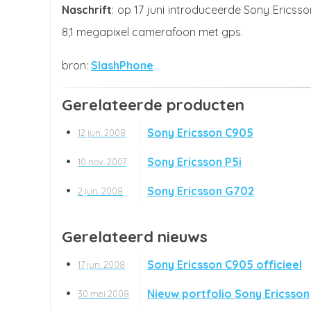
Naschrift
: op 17 juni introduceerde Sony Erics
8,1 megapixel camerafoon met gps.
SlashPhone
Gerelateerde producten
Sony Ericsson C905
12 jun. 2008
Sony Ericsson P5i
10 nov. 2007
Sony Ericsson G702
2 jun. 2008
Gerelateerd nieuws
Sony Ericsson C905 officieel
17 jun. 2008
Nieuw portfolio Sony Ericsson
30 mei 2008