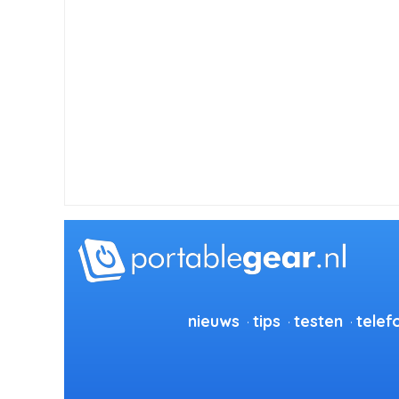
nieuws
tips
testen
telef