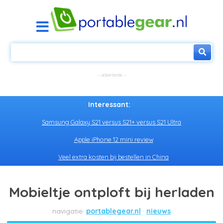
Interessant:
Samsung Galaxy S21 versus S21+ versus S21 Ultra
Apple iPhone 12 mini review
Veel extra kosten bij bestellen in China
Mobieltje ontploft bij herladen
portablegear.nl
nieuws