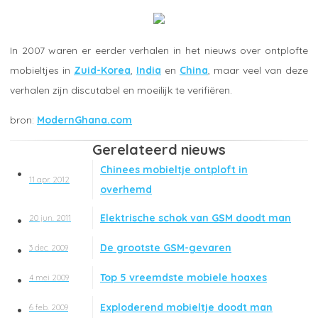
In 2007 waren er eerder verhalen in het nieuws over ontplofte
mobieltjes in
Zuid-Korea
,
India
en
China
, maar veel van deze
verhalen zijn discutabel en moeilijk te verifiëren.
ModernGhana.com
Gerelateerd nieuws
Chinees mobieltje ontploft in
11 apr. 2012
overhemd
Elektrische schok van GSM doodt man
20 jun. 2011
De grootste GSM-gevaren
3 dec. 2009
Top 5 vreemdste mobiele hoaxes
4 mei 2009
Exploderend mobieltje doodt man
6 feb. 2009