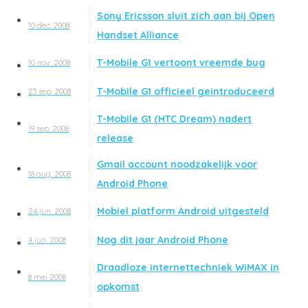
Sony Ericsson sluit zich aan bij Open
10 dec. 2008
Handset Alliance
T-Mobile G1 vertoont vreemde bug
10 nov. 2008
T-Mobile G1 officieel geintroduceerd
23 sep. 2008
T-Mobile G1 (HTC Dream) nadert
19 sep. 2008
release
Gmail account noodzakelijk voor
18 aug. 2008
Android Phone
Mobiel platform Android uitgesteld
24 jun. 2008
Nog dit jaar Android Phone
4 jun. 2008
Draadloze internettechniek WiMAX in
8 mei 2008
opkomst