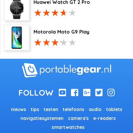
Huawei Watch GT 2 Pro
Motorola Moto G9 Play
nieuws
tips
testen
telefoons
audio
tablets
navigatiesystemen
camera's
e-readers
smartwatches