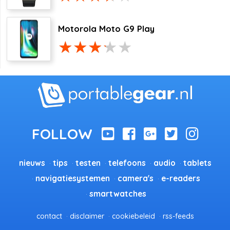
Motorola Moto G9 Play
nieuws
tips
testen
telefoons
audio
tablets
navigatiesystemen
camera's
e-readers
smartwatches
contact
disclaimer
cookiebeleid
rss-feeds