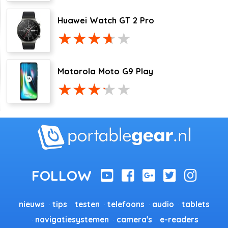
Huawei Watch GT 2 Pro
Motorola Moto G9 Play
nieuws
tips
testen
telefoons
audio
tablets
navigatiesystemen
camera's
e-readers