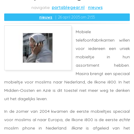
portablegear.nl
nieuws
nieuws
26 april 2005 om 21:55
Mobiele
telefoonfabrikanten willen
voor iedereen een uniek
mobieltje in hun
assortiment hebben.
Masira brengt een speciaal
mobieltje voor moslims naar Nederland, de Ilkone i800. In het
Midden-Oosten en Azië is dit toestel niet meer weg te denken
uit het dagelijks leven.
In de zomer van 2004 kwamen de eerste mobieltjes speciaal
voor moslims al naar Europa, de Ilkone i800 is de eerste
echte
moslim phone in Nederland.
Ilkone
is afgeleid van het