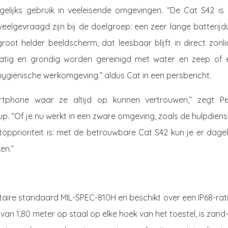
ijks gebruik in veeleisende omgevingen. “De Cat S42 is 
veelgevraagd zijn bij de doelgroep: een zeer lange batterijd
ot helder beeldscherm, dat leesbaar blijft in direct zonlic
atig en grondig worden gereinigd met water en zeep of 
hygiënische werkomgeving.” aldus Cat in een persbericht.
rtphone waar ze altijd op kunnen vertrouwen,” zegt Pe
up. “Of je nu werkt in een zware omgeving, zoals de hulpdien
opprioriteit is: met de betrouwbare Cat S42 kun je er dagel
en.”
taire standaard MIL-SPEC-810H en beschikt over een IP68-rat
van 1,80 meter op staal op elke hoek van het toestel, is zand