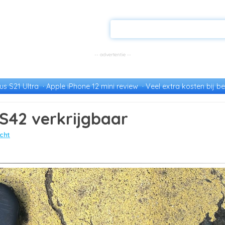
s S21 Ultra
Apple iPhone 12 mini review
Veel extra kosten bij be
 S42 verkrijgbaar
cht