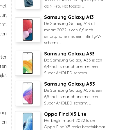
het
de 9 Pro. Het toestel ...
uur,
Samsung Galaxy A13
De Samsung Galaxy A13 uit
ht.
maart 2022 is een 6,6 inch
een
smartphone met een Infinity-V-
scherm. ...
Samsung Galaxy A33
ter
De Samsung Galaxy A33 is een
sten
6,4-inch smartphone met een
Super AMOLED scherm. ...
ijks
Samsung Galaxy A53
De Samsung Galaxy A53 is een
6,5-inch smartphone met een
Super AMOLED-scherm. ...
ing.
Oppo Find X5 Lite
Per begin maart 2022 is de
- en
Oppo Find X5-reeks beschikbaar