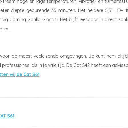
extreem hoge en lage temperaturen, vibratie- en tuimeltests
 meter diepte gedurende 35 minuten. Het heldere 5,5” HD+ 1
Corning Gorilla Glass 5. Het blijft leesbaar in direct zonl
enen.
voor de meest veeleisende omgevingen. Je kunt hem altijd
fessioneel als in je vrije tijd. De Cat S42 heeft een adviesp
tten wij de Cat S61
.
AT S61