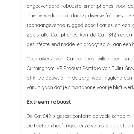
ongeëvenaard robuuste smartphones voor dagel
ultieme werkpaard, dankzij diverse functies die 
toonaangevende rugged specificaties en een gro
Zoals alle Cat phones kan de Cat S42 regelm
desinfecterend middel en draagt zo bij aan een 
“Gebruikers van Cat phones willen een sma
Cunningham, VP Product Portfolio van Bullitt Gro
of in de bouw, of in de zorg, waar hygiëne een t
vanuit gaan dat je smartphone voor je blijft werk
Extreem robuust
De Cat S42 is getest conform de veeleisende mili
De telefoon heeft rigoureuze valtests doorstaan 