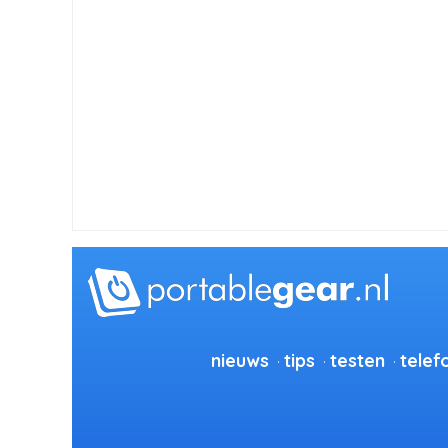
nieuws
tips
testen
telef