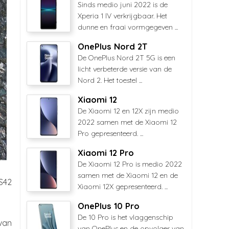
Sinds medio juni 2022 is de
Xperia 1 IV verkrijgbaar. Het
dunne en fraai vormgegeven ...
OnePlus Nord 2T
De OnePlus Nord 2T 5G is een
licht verbeterde versie van de
Nord 2. Het toestel ...
Xiaomi 12
De Xiaomi 12 en 12X zijn medio
2022 samen met de Xiaomi 12
Pro gepresenteerd. ...
Xiaomi 12 Pro
De Xiaomi 12 Pro is medio 2022
samen met de Xiaomi 12 en de
S42
Xiaomi 12X gepresenteerd. ...
OnePlus 10 Pro
De 10 Pro is het vlaggenschip
van
van OnePlus en de opvolger van