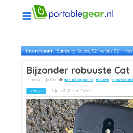
Interessant:
Samsung Galaxy S21 versus S21+ versu
Bijzonder robuuste Cat
portablegear.nl
nieuws
nieuwsberi
nieuws
3 juli 2020 om 13:57