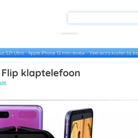
s S21 Ultra
Apple iPhone 12 mini review
Veel extra kosten bij be
lip klaptelefoon
cht