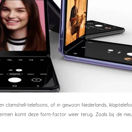
 clamshell-telefoons, of in gewoon Nederlands, klaptelefo
ermen komt deze form-factor weer terug. Zoals bij de nie