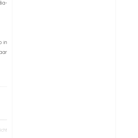
ia-
o in
jaar