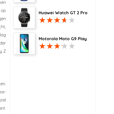
jken
k op
Huawei Watch GT 2 Pro
gen
cht,
slag
Motorola Moto G9 Play
der
y Z
en.
pse-
stel
nt.