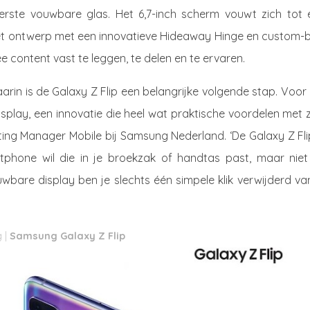
erste vouwbare glas. Het 6,7-inch scherm vouwt zich tot 
t ontwerp met een innovatieve Hideaway Hinge en custom-bu
 content vast te leggen, te delen en te ervaren.
arin is de Galaxy Z Flip een belangrijke volgende stap. Voor
play, een innovatie die heel wat praktische voordelen met z
ing Manager Mobile bij Samsung Nederland. ‘De Galaxy Z Fli
one wil die in je broekzak of handtas past, maar niet 
bare display ben je slechts één simpele klik verwijderd va
Samsung Galaxy Z Flip