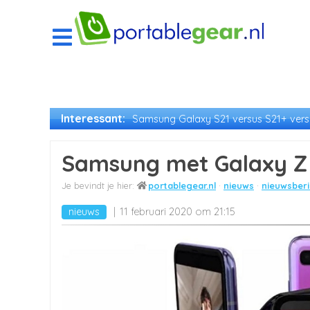
Interessant:
Samsung Galaxy S21 versus S21+ versu
Samsung met Galaxy Z F
portablegear.nl
nieuws
nieuwsberi
nieuws
11 februari 2020 om 21:15