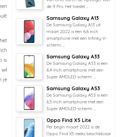
een
de 9 Pro. Het toestel ...
ilt
Samsung Galaxy A13
De Samsung Galaxy A13 uit
maart 2022 is een 6,6 inch
smartphone met een Infinity-V-
 het
scherm. ...
ich
Samsung Galaxy A33
p is
De Samsung Galaxy A33 is een
wil
6,4-inch smartphone met een
Super AMOLED scherm. ...
n je
Samsung Galaxy A53
De Samsung Galaxy A53 is een
6,5-inch smartphone met een
Super AMOLED-scherm. ...
Oppo Find X5 Lite
Per begin maart 2022 is de
Oppo Find X5-reeks beschikbaar