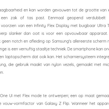
raagbaarheid en kan worden gevouwen tot de grootte van 
n een zak of tas past. Eenmaal geopend verdubbelt 
 voorzien van een Infinity Flex Display met buigbaar Ultra 
erp slanker dan ooit is voor een opvouwbaar apparaat.
k geen notch en afleiding op Samsung's allereerste scherm 
inge is een vernuftig staaltje techniek. De smartphone kan o
 een laptopscherm dat ook kan. Het scharniersysteem integre
ng, die gebruik maakt van nylon vezels, gemaakt met mic
en.
ne UI met Flex mode te ontwerpen; een op maat gemaa
se vouw-vormfactor van Galaxy Z Flip. Wanneer het appar