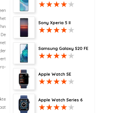
een
het
Sony Xperia 5 II
Thin
 De
met
Samsung Galaxy S20 FE
nder
ert
ro-
Apple Watch SE
kte
Apple Watch Series 6
aat