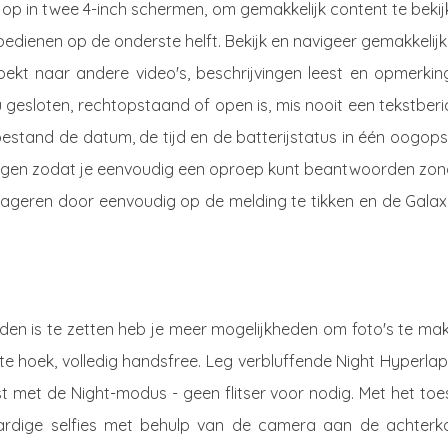
ch op in twee 4-inch schermen, om gemakkelijk content te beki
bedienen op de onderste helft. Bekijk en navigeer gemakkelij
oekt naar andere video's, beschrijvingen leest en opmerkin
u gesloten, rechtopstaand of open is, mis nooit een tekstberi
toestand de datum, de tijd en de batterijstatus in één oogop
ldingen zodat je eenvoudig een oproep kunt beantwoorden zon
eageren door eenvoudig op de melding te tikken en de Galax
den is te zetten heb je meer mogelijkheden om foto's te mak
te hoek, volledig handsfree. Leg verbluffende Night Hyperla
st met de Night-modus - geen flitser voor nodig. Met het toe
rdige selfies met behulp van de camera aan de achterka