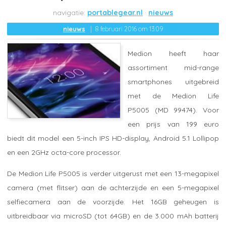
portablegear.nl
nieuws
nieuws
8 februari 2016 om 13:09
Medion heeft haar
assortiment mid-range
smartphones uitgebreid
met de Medion Life
P5005 (MD 99474). Voor
een prijs van 199 euro
biedt dit model een 5-inch IPS HD-display, Android 5.1 Lollipop
en een 2GHz octa-core processor.
De Medion Life P5005 is verder uitgerust met een 13-megapixel
camera (met flitser) aan de achterzijde en een 5-megapixel
selfiecamera aan de voorzijde. Het 16GB geheugen is
uitbreidbaar via microSD (tot 64GB) en de 3.000 mAh batterij