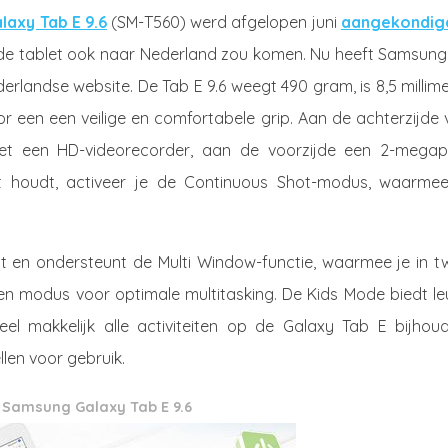
axy Tab E 9.6
(SM-T560) werd afgelopen juni
aangekondig
f de tablet ook naar Nederland zou komen. Nu heeft Samsung
landse website. De Tab E 9.6 weegt 490 gram, is 8,5 millim
or een een veilige en comfortabele grip. Aan de achterzijde
et een HD-videorecorder, aan de voorzijde een 2-megapi
t houdt, activeer je de Continuous Shot-modus, waarmee
at en ondersteunt de Multi Window-functie, waarmee je in t
reen modus voor optimale multitasking. De Kids Mode biedt l
el makkelijk alle activiteiten op de Galaxy Tab E bijhoud
llen voor gebruik.
Samsung Galaxy Tab E 9.6