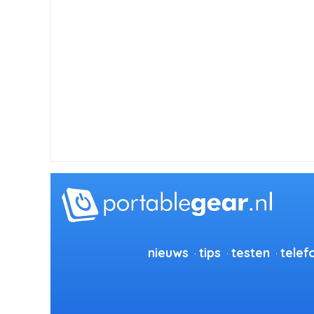
nieuws
tips
testen
telef