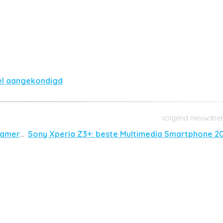
el aangekondigd
LG G4 wint EISA Award 2015-2016 voor beste cameratelefoon