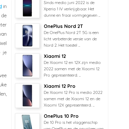
Sinds medio juni 2022 is de
d
in
Xperia 1 IV verkrijgbaar. Het
 de
dunne en fraai vormgegeven ...
eter
OnePlus Nord 2T
De OnePlus Nord 2T 5G is een
 van
licht verbeterde versie van de
xel
Nord 2. Het toestel ...
 je
Xiaomi 12
De Xiaomi 12 en 12X zijn medio
2022 samen met de Xiaomi 12
wee
Pro gepresenteerd. ...
euke
Xiaomi 12 Pro
De Xiaomi 12 Pro is medio 2022
en,
samen met de Xiaomi 12 en de
Xiaomi 12X gepresenteerd. ...
OnePlus 10 Pro
De 10 Pro is het vlaggenschip
van OnePlus en de opvolger van