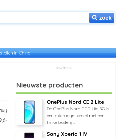
zoek
stellen in China
d
Nieuwste producten
OnePlus Nord CE 2 Lite
De OnePlus Nord CE 2 Lite 5G is
axy
een midrange toestel met een
9,6-
flinke batterij ...
Sony Xperia 1 IV