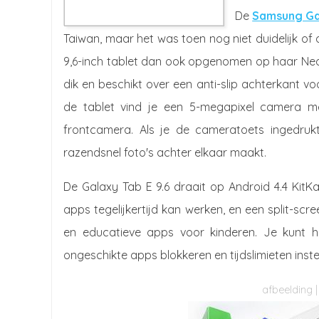
De
Samsung Gal
Taiwan, maar het was toen nog niet duidelijk o
9,6-inch tablet dan ook opgenomen op haar Neder
dik en beschikt over een anti-slip achterkant vo
de tablet vind je een 5-megapixel camera m
frontcamera. Als je de cameratoets ingedruk
razendsnel foto's achter elkaar maakt.
De Galaxy Tab E 9.6 draait op Android 4.4 KitK
apps tegelijkertijd kan werken, en een split-sc
en educatieve apps voor kinderen. Je kunt he
ongeschikte apps blokkeren en tijdslimieten inste