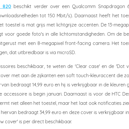
e 820
beschikt verder over een Qualcomm Snapdragon 6
ownloadsnelheden tot 150 Mbit/s). Daarnaast heeft het toes
het toestel is mat grijs met lichtgrijze accenten. De 13-megap
t voor goede foto's in alle lichtomstandigheden. Om de be
itgerust met een 8-megapixel front-facing camera. Het toes
en, dat uitbreidbaar is via microSD.
ssoires beschikbaar, te weten de 'Clear case' en de 'Dot v
cover met aan de zijkanten een soft touch-kleuraccent die z
an bedraagt 14,99 euro en hij is verkrijgbaar in de kleuren g
 accessoire is begin januari. Daarnaast is voor de HTC Des
mt niet alleen het toestel, maar het laat ook notificaties zie
s hiervan bedraagt 34,99 euro en deze cover is verkrijgbaar i
w cover' is per direct beschikbaar.