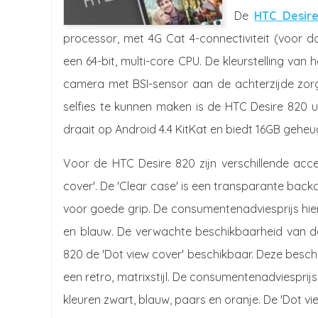
De
HTC Desir
processor, met 4G Cat 4-connectiviteit (voor d
een 64-bit, multi-core CPU. De kleurstelling van 
camera met BSI-sensor aan de achterzijde zorg
selfies te kunnen maken is de HTC Desire 820 u
draait op Android 4.4 KitKat en biedt 16GB geheug
Voor de HTC Desire 820 zijn verschillende acce
cover'. De 'Clear case' is een transparante back
voor goede grip. De consumentenadviesprijs hierv
en blauw. De verwachte beschikbaarheid van de
820 de 'Dot view cover' beschikbaar. Deze bescher
een retro, matrixstijl. De consumentenadviesprij
kleuren zwart, blauw, paars en oranje. De 'Dot vie