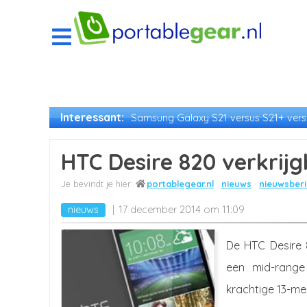
Interessant:
Samsung Galaxy S21 versus S21+ versu
HTC Desire 820 verkrij
portablegear.nl
nieuws
nieuwsberi
nieuws
17 december 2014 om 11:09
De HTC Desire 8
een mid-range
krachtige 13-m