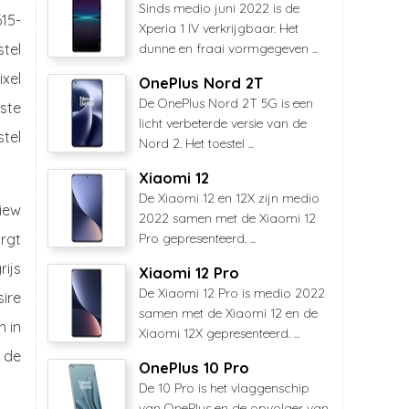
Sinds medio juni 2022 is de
15-
Xperia 1 IV verkrijgbaar. Het
tel
dunne en fraai vormgegeven ...
ixel
OnePlus Nord 2T
De OnePlus Nord 2T 5G is een
ste
licht verbeterde versie van de
tel
Nord 2. Het toestel ...
Xiaomi 12
De Xiaomi 12 en 12X zijn medio
iew
2022 samen met de Xiaomi 12
orgt
Pro gepresenteerd. ...
rijs
Xiaomi 12 Pro
De Xiaomi 12 Pro is medio 2022
ire
samen met de Xiaomi 12 en de
n in
Xiaomi 12X gepresenteerd. ...
n de
OnePlus 10 Pro
De 10 Pro is het vlaggenschip
van OnePlus en de opvolger van