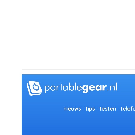
nieuws
tips
testen
telef