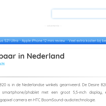
s S21 Ultra
Apple iPhone 12 mini review
Veel extra kosten bij be
gbaar in Nederland
cht
20 is in de Nederlandse winkels gearriveerd. De Desire 820
 smartphone/phablet met een groot 5,5-inch display, 
egapixel camera en HTC BoomSound-audiotechnologie.