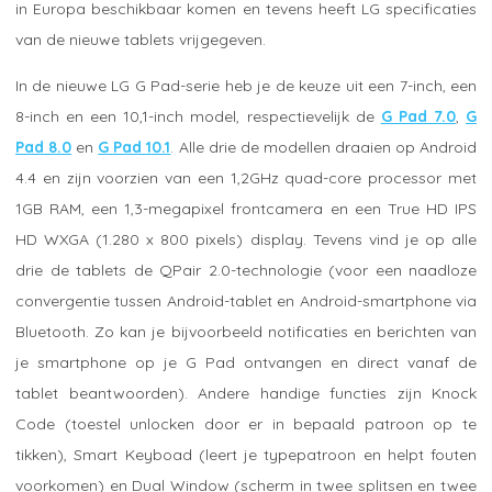
in Europa beschikbaar komen en tevens heeft LG specificaties
van de nieuwe tablets vrijgegeven.
In de nieuwe LG G Pad-serie heb je de keuze uit een 7-inch, een
8-inch en een 10,1-inch model, respectievelijk de
G Pad 7.0
,
G
Pad 8.0
en
G Pad 10.1
. Alle drie de modellen draaien op Android
4.4 en zijn voorzien van een 1,2GHz quad-core processor met
1GB RAM, een 1,3-megapixel frontcamera en een True HD IPS
HD WXGA (1.280 x 800 pixels) display. Tevens vind je op alle
drie de tablets de QPair 2.0-technologie (voor een naadloze
convergentie tussen Android-tablet en Android-smartphone via
Bluetooth. Zo kan je bijvoorbeeld notificaties en berichten van
je smartphone op je G Pad ontvangen en direct vanaf de
tablet beantwoorden). Andere handige functies zijn Knock
Code (toestel unlocken door er in bepaald patroon op te
tikken), Smart Keyboad (leert je typepatroon en helpt fouten
voorkomen) en Dual Window (scherm in twee splitsen en twee