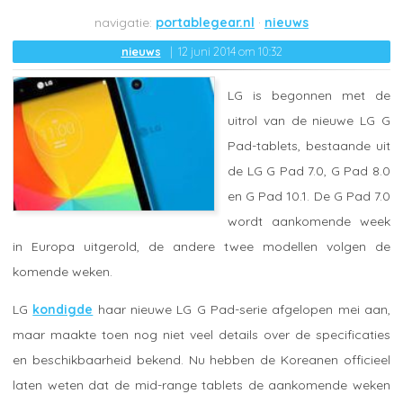
portablegear.nl
nieuws
nieuws
12 juni 2014 om 10:32
LG is begonnen met de
uitrol van de nieuwe LG G
Pad-tablets, bestaande uit
de LG G Pad 7.0, G Pad 8.0
en G Pad 10.1. De G Pad 7.0
wordt aankomende week
in Europa uitgerold, de andere twee modellen volgen de
komende weken.
LG
kondigde
haar nieuwe LG G Pad-serie afgelopen mei aan,
maar maakte toen nog niet veel details over de specificaties
en beschikbaarheid bekend. Nu hebben de Koreanen officieel
laten weten dat de mid-range tablets de aankomende weken