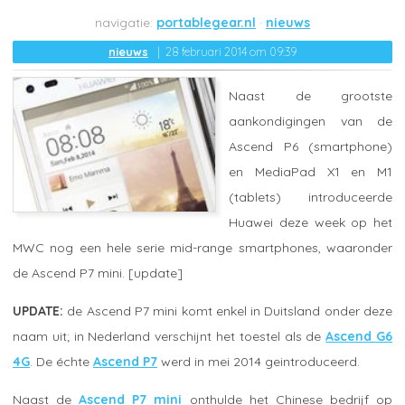
portablegear.nl
nieuws
nieuws
28 februari 2014 om 09:39
Naast de grootste
aankondigingen van de
Ascend P6 (smartphone)
en MediaPad X1 en M1
(tablets) introduceerde
Huawei deze week op het
MWC nog een hele serie mid-range smartphones, waaronder
de Ascend P7 mini. [update]
UPDATE:
de Ascend P7 mini komt enkel in Duitsland onder deze
naam uit; in Nederland verschijnt het toestel als de
Ascend G6
4G
. De échte
Ascend P7
werd in mei 2014 geintroduceerd.
Naast de
Ascend P7 mini
onthulde het Chinese bedrijf op