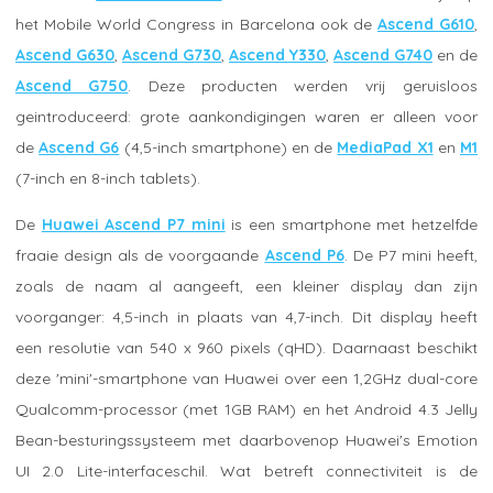
het Mobile World Congress in Barcelona ook de
Ascend G610
,
Ascend G630
,
Ascend G730
,
Ascend Y330
,
Ascend G740
en de
Ascend G750
. Deze producten werden vrij geruisloos
geintroduceerd: grote aankondigingen waren er alleen voor
de
Ascend G6
(4,5-inch smartphone) en de
MediaPad X1
en
M1
(7-inch en 8-inch tablets).
De
Huawei Ascend P7 mini
is een smartphone met hetzelfde
fraaie design als de voorgaande
Ascend P6
. De P7 mini heeft,
zoals de naam al aangeeft, een kleiner display dan zijn
voorganger: 4,5-inch in plaats van 4,7-inch. Dit display heeft
een resolutie van 540 x 960 pixels (qHD). Daarnaast beschikt
deze 'mini'-smartphone van Huawei over een 1,2GHz dual-core
Qualcomm-processor (met 1GB RAM) en het Android 4.3 Jelly
Bean-besturingssysteem met daarbovenop Huawei's Emotion
UI 2.0 Lite-interfaceschil. Wat betreft connectiviteit is de