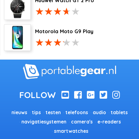
Huawei Watch GT 2 Pro
Motorola Moto G9 Play
nieuws
tips
testen
telefoons
audio
tablets
navigatiesystemen
camera's
e-readers
smartwatches