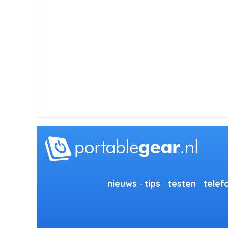
nieuws
tips
testen
telef