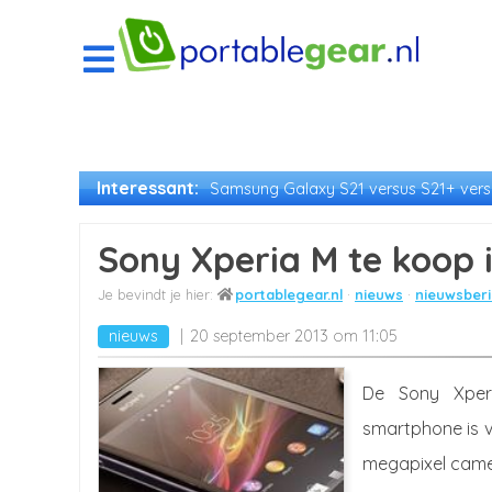
Interessant:
Samsung Galaxy S21 versus S21+ versu
Sony Xperia M te koop 
portablegear.nl
nieuws
nieuwsberi
nieuws
20 september 2013 om 11:05
De Sony Xperia
smartphone is v
megapixel cam