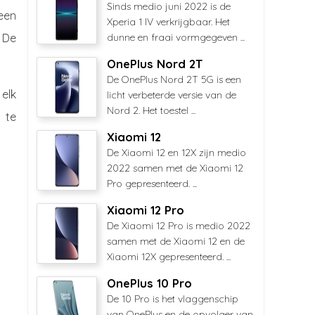
Sinds medio juni 2022 is de
een
Xperia 1 IV verkrijgbaar. Het
 De
dunne en fraai vormgegeven ...
OnePlus Nord 2T
De OnePlus Nord 2T 5G is een
elk
licht verbeterde versie van de
Nord 2. Het toestel ...
 te
Xiaomi 12
De Xiaomi 12 en 12X zijn medio
2022 samen met de Xiaomi 12
Pro gepresenteerd. ...
Xiaomi 12 Pro
De Xiaomi 12 Pro is medio 2022
samen met de Xiaomi 12 en de
Xiaomi 12X gepresenteerd. ...
OnePlus 10 Pro
De 10 Pro is het vlaggenschip
van OnePlus en de opvolger van