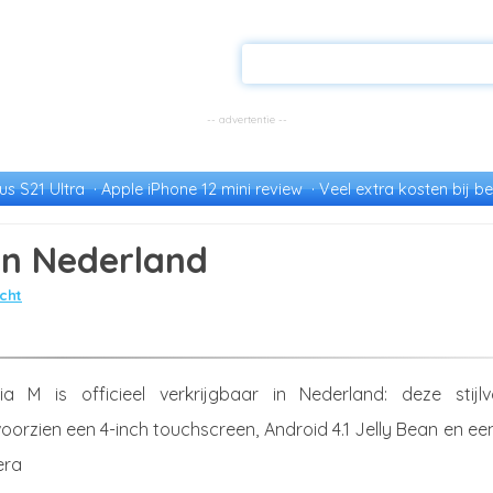
s S21 Ultra
Apple iPhone 12 mini review
Veel extra kosten bij be
in Nederland
cht
 M is officieel verkrijgbaar in Nederland: deze stijlvo
oorzien een 4-inch touchscreen, Android 4.1 Jelly Bean en ee
era