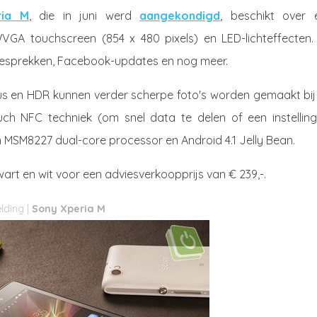
ria M
, die in juni werd
aangekondigd
, beschikt over 
GA touchscreen (854 x 480 pixels) en LED-lichteffecten.
gesprekken, Facebook-updates en nog meer.
s en HDR kunnen verder scherpe foto's worden gemaakt bij 
uch NFC techniek (om snel data te delen of een instelling
 MSM8227 dual-core processor en Android 4.1 Jelly Bean.
zwart en wit voor een adviesverkoopprijs van € 239,-.
Sony Xperia M