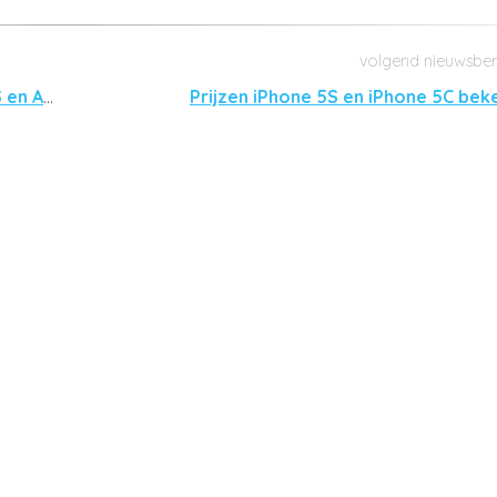
Angry Birds Star Wars II verkrijgbaar voor iOS en Android
Prijzen iPhone 5S en iPhone 5C bek