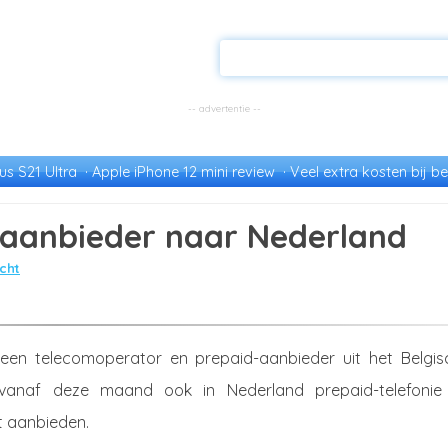
s S21 Ultra
Apple iPhone 12 mini review
Veel extra kosten bij be
-aanbieder naar Nederland
cht
, een telecomoperator en prepaid-aanbieder uit het Belgis
 vanaf deze maand ook in Nederland prepaid-telefonie
t aanbieden.