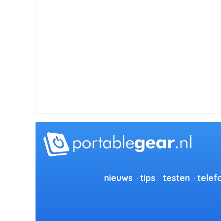
nieuws
tips
testen
telef