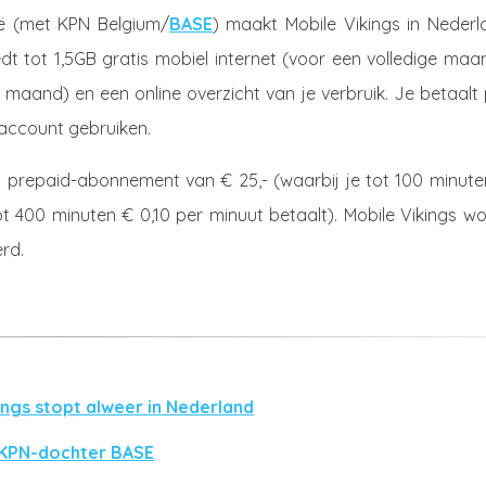
ië (met KPN Belgium/
BASE
) maakt Mobile Vikings in Nederl
dt tot 1,5GB gratis mobiel internet (voor een volledige maa
 maand) en een online overzicht van je verbruik. Je betaalt
account gebruiken.
en prepaid-abonnement van € 25,- (waarbij je tot 100 minut
ot 400 minuten € 0,10 per minuut betaalt). Mobile Vikings w
rd.
ngs stopt alweer in Nederland
 KPN-dochter BASE