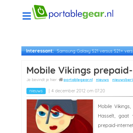
Interessant:
Samsung Galaxy S21 versus S21+ versu
Mobile Vikings prepaid
portablegear.nl
nieuws
nieuwsberi
nieuws
4 december 2012 om 07:20
Mobile Vikings
Hasselt, gaat
prepaid-interne