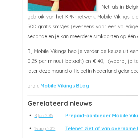
Net als in Belg
gebruik van het KPN-netwerk. Mobile Vikings bie
500 gratis sms'jes (eveneens voor een volledige
seconde en je kan meerdere simkaarten op één 
Bij Mobile Vikings heb je verder de keuze uit e
0,25 per minuut betaalt) en € 40,- (waarbij je t
later deze maand officieel in Nederland gelancee
Mobile Vikings BLog
Gerelateerd nieuws
Prepaid-aanbieder Mobile Viki
8 jun. 2015
Telenet ziet af van overname
13 aug. 2012