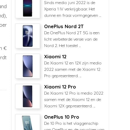
Sinds medio juni 2022 is de
and
Xperia 1 IV verkrijgbaar. Het
nd),
dunne en fraai vormgegeven ...
 per
OnePlus Nord 2T
De OnePlus Nord 2T 5G is een
licht verbeterde versie van de
Nord 2. Het toestel ...
en €
Xiaomi 12
ordt
De Xiaomi 12 en 12X zijn medio
2022 samen met de Xiaomi 12
Pro gepresenteerd. ...
Xiaomi 12 Pro
De Xiaomi 12 Pro is medio 2022
samen met de Xiaomi 12 en de
Xiaomi 12X gepresenteerd. ...
OnePlus 10 Pro
De 10 Pro is het vlaggenschip
van OnePlus en de opvolger van